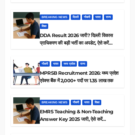
आप पात्र हैं?
BREAKING NEWS
दिल्ली
नौकरी
भारत
राज्य
शिक्षा
DDA Result 2026 जारी? दिल्ली विकास
प्राधिकरण की बड़ी भर्ती का अपडेट, ऐसे करें
रिजल्ट चेक
नौकरी
भारत
मध्य प्रदेश
राज्य
MPRSB Recruitment 2026: मध्य प्रदेश
एपेक्स बैंक में 2,000+ पदों पर 1.35 लाख तक
BREAKING NEWS
नौकरी
भारत
शिक्षा
EMRS Teaching & Non-Teaching
Answer Key 2025 जारी, ऐसे करें
डाउनलोड