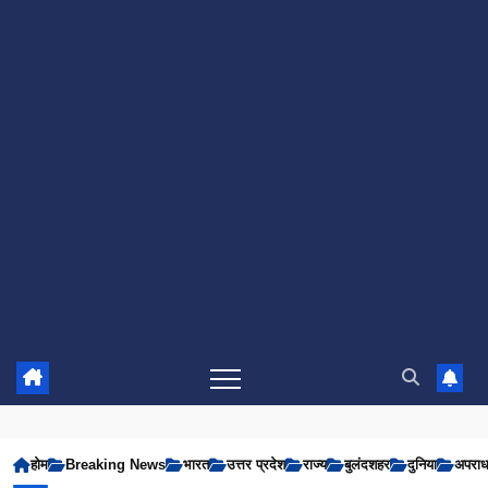
होम
Breaking News
भारत
उत्तर प्रदेश
राज्य
बुलंदशहर
दुनिया
अपरा