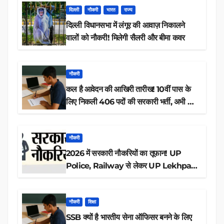
दिल्ली
नौकरी
भारत
राज्य
दिल्ली विधानसभा में लंगूर की आवाज़ निकालने
वालों को नौकरी! मिलेगी सैलरी और बीमा कवर
नौकरी
कल है आवेदन की आखिरी तारीख! 10वीं पास के
लिए निकली 406 पदों की सरकारी भर्ती, अभी करें
आवेदन
नौकरी
2026 में सरकारी नौकरियों का तूफान! UP
Police, Railway से लेकर UP Lekhpal
तक 84,000+ पदों के लिए drive शुरू
नौकरी
शिक्षा
SSB क्यों है भारतीय सेना ऑफिसर बनने के लिए