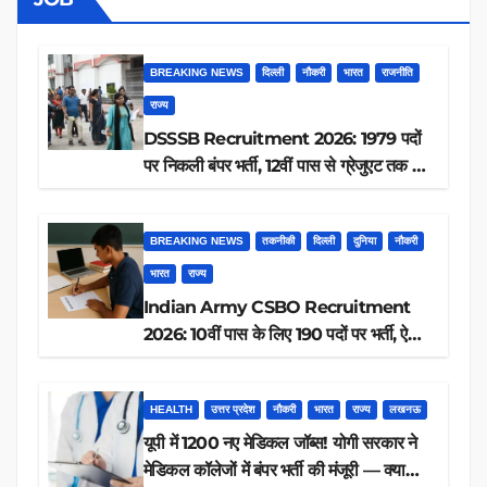
BREAKING NEWS
दिल्ली
नौकरी
भारत
राजनीति
राज्य
DSSSB Recruitment 2026: 1979 पदों
पर निकली बंपर भर्ती, 12वीं पास से ग्रेजुएट तक करें
आवेदन, जानें पूरी डिटेल
BREAKING NEWS
तकनीकी
दिल्ली
दुनिया
नौकरी
भारत
राज्य
Indian Army CSBO Recruitment
2026: 10वीं पास के लिए 190 पदों पर भर्ती, ऐसे
करें आवेदन
HEALTH
उत्तर प्रदेश
नौकरी
भारत
राज्य
लखनऊ
यूपी में 1200 नए मेडिकल जॉब्स! योगी सरकार ने
मेडिकल कॉलेजों में बंपर भर्ती की मंजूरी — क्या