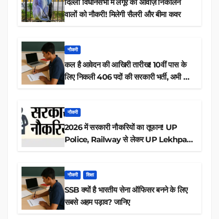
दिल्ली विधानसभा में लंगूर की आवाज़ निकालने
वालों को नौकरी! मिलेगी सैलरी और बीमा कवर
नौकरी
कल है आवेदन की आखिरी तारीख! 10वीं पास के
लिए निकली 406 पदों की सरकारी भर्ती, अभी करें
आवेदन
नौकरी
2026 में सरकारी नौकरियों का तूफान! UP
Police, Railway से लेकर UP Lekhpal
तक 84,000+ पदों के लिए drive शुरू
नौकरी
शिक्षा
SSB क्यों है भारतीय सेना ऑफिसर बनने के लिए
सबसे अहम पड़ाव? जानिए