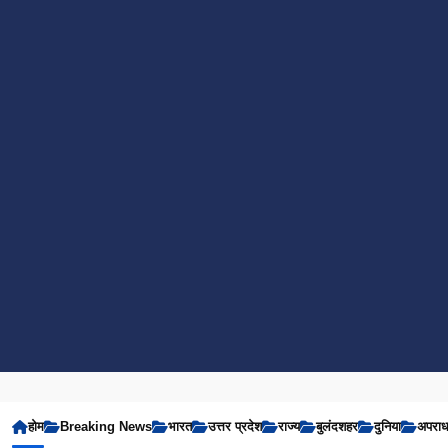
होम
Breaking News
भारत
उत्तर प्रदेश
राज्य
बुलंदशहर
दुनिया
अपरा