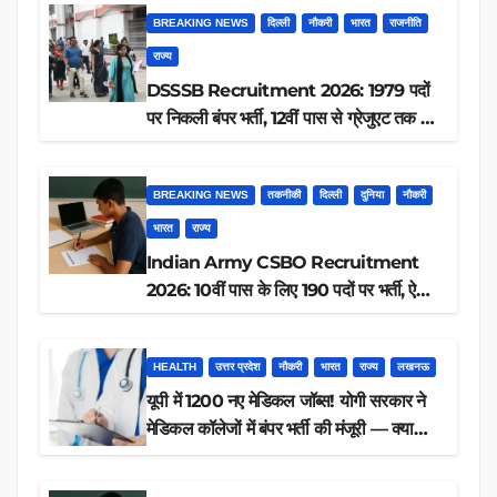
BREAKING NEWS
दिल्ली
नौकरी
भारत
राजनीति
राज्य
DSSSB Recruitment 2026: 1979 पदों
पर निकली बंपर भर्ती, 12वीं पास से ग्रेजुएट तक करें
आवेदन, जानें पूरी डिटेल
BREAKING NEWS
तकनीकी
दिल्ली
दुनिया
नौकरी
भारत
राज्य
Indian Army CSBO Recruitment
2026: 10वीं पास के लिए 190 पदों पर भर्ती, ऐसे
करें आवेदन
HEALTH
उत्तर प्रदेश
नौकरी
भारत
राज्य
लखनऊ
यूपी में 1200 नए मेडिकल जॉब्स! योगी सरकार ने
मेडिकल कॉलेजों में बंपर भर्ती की मंजूरी — क्या
आप पात्र हैं?