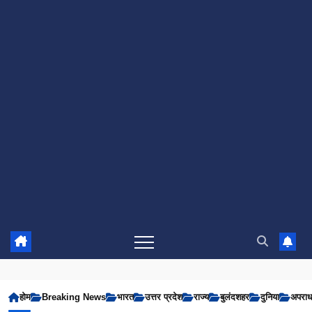
होम
Breaking News
भारत
उत्तर प्रदेश
राज्य
बुलंदशहर
दुनिया
अपरा