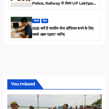
Police, Railway से लेकर UP Lekhpal
तक 84,000+ पदों के लिए drive शुरू
नौकरी
शिक्षा
SSB क्यों है भारतीय सेना ऑफिसर बनने के लिए
सबसे अहम पड़ाव? जानिए
You missed