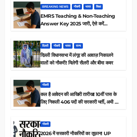
BREAKING NEWS
नौकरी
भारत
शिक्षा
EMRS Teaching & Non-Teaching
Answer Key 2025 जारी, ऐसे करें
डाउनलोड
दिल्ली
नौकरी
भारत
राज्य
दिल्ली विधानसभा में लंगूर की आवाज़ निकालने
वालों को नौकरी! मिलेगी सैलरी और बीमा कवर
नौकरी
कल है आवेदन की आखिरी तारीख! 10वीं पास के
लिए निकली 406 पदों की सरकारी भर्ती, अभी करें
आवेदन
नौकरी
2026 में सरकारी नौकरियों का तूफान! UP