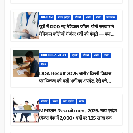
करें आवेदन
HEALTH
उत्तर प्रदेश
नौकरी
भारत
राज्य
लखनऊ
यूपी में 1200 नए मेडिकल जॉब्स! योगी सरकार ने
मेडिकल कॉलेजों में बंपर भर्ती की मंजूरी — क्या
आप पात्र हैं?
BREAKING NEWS
दिल्ली
नौकरी
भारत
राज्य
शिक्षा
DDA Result 2026 जारी? दिल्ली विकास
प्राधिकरण की बड़ी भर्ती का अपडेट, ऐसे करें
रिजल्ट चेक
नौकरी
भारत
मध्य प्रदेश
राज्य
MPRSB Recruitment 2026: मध्य प्रदेश
एपेक्स बैंक में 2,000+ पदों पर 1.35 लाख तक