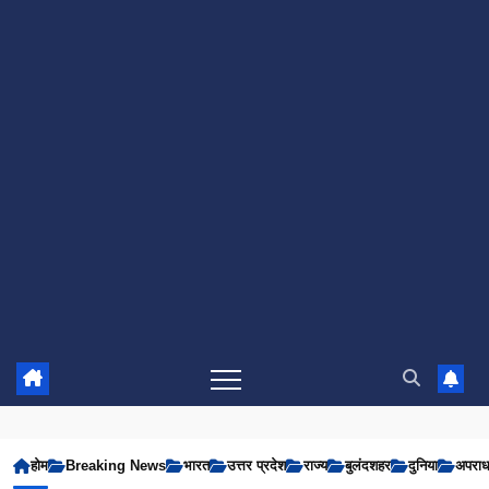
होम
Breaking News
भारत
उत्तर प्रदेश
राज्य
बुलंदशहर
दुनिया
अपरा