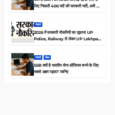
लिए निकली 406 पदों की सरकारी भर्ती, अभी करें
आवेदन
नौकरी
2026 में सरकारी नौकरियों का तूफान! UP
Police, Railway से लेकर UP Lekhpal
तक 84,000+ पदों के लिए drive शुरू
नौकरी
शिक्षा
SSB क्यों है भारतीय सेना ऑफिसर बनने के लिए
सबसे अहम पड़ाव? जानिए