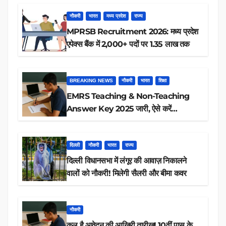
नौकरी
भारत
मध्य प्रदेश
राज्य
MPRSB Recruitment 2026: मध्य प्रदेश
एपेक्स बैंक में 2,000+ पदों पर 1.35 लाख तक
BREAKING NEWS
नौकरी
भारत
शिक्षा
EMRS Teaching & Non-Teaching
Answer Key 2025 जारी, ऐसे करें
डाउनलोड
दिल्ली
नौकरी
भारत
राज्य
दिल्ली विधानसभा में लंगूर की आवाज़ निकालने
वालों को नौकरी! मिलेगी सैलरी और बीमा कवर
नौकरी
कल है आवेदन की आखिरी तारीख! 10वीं पास के