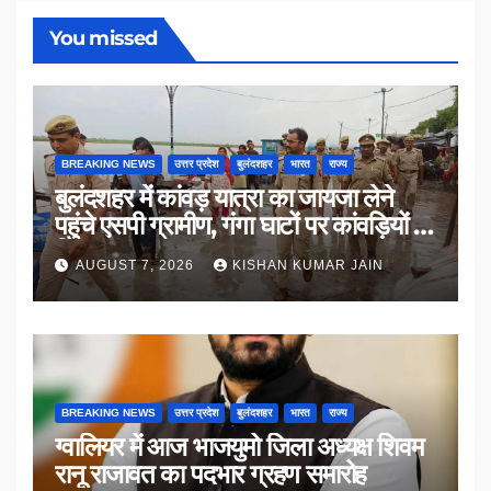
You missed
BREAKING NEWS
उत्तर प्रदेश
बुलंदशहर
भारत
राज्य
बुलंदशहर में कांवड़ यात्रा का जायजा लेने
पहुंचे एसपी ग्रामीण, गंगा घाटों पर कांवड़ियों से
किया संवाद
AUGUST 7, 2026
KISHAN KUMAR JAIN
BREAKING NEWS
उत्तर प्रदेश
बुलंदशहर
भारत
राज्य
ग्वालियर में आज भाजयुमो जिला अध्यक्ष शिवम
रानू राजावत का पदभार ग्रहण समारोह