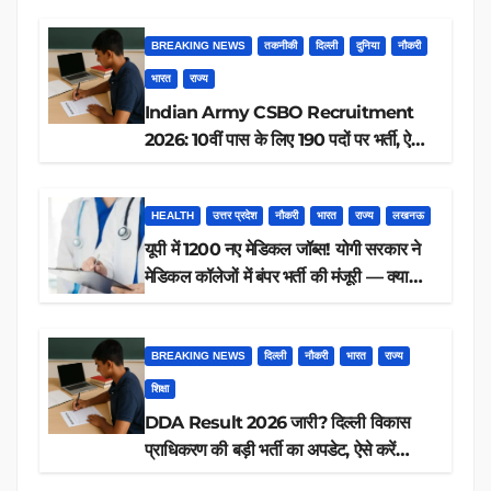
BREAKING NEWS
तकनीकी
दिल्ली
दुनिया
नौकरी
भारत
राज्य
Indian Army CSBO Recruitment
2026: 10वीं पास के लिए 190 पदों पर भर्ती, ऐसे
करें आवेदन
HEALTH
उत्तर प्रदेश
नौकरी
भारत
राज्य
लखनऊ
यूपी में 1200 नए मेडिकल जॉब्स! योगी सरकार ने
मेडिकल कॉलेजों में बंपर भर्ती की मंजूरी — क्या
आप पात्र हैं?
BREAKING NEWS
दिल्ली
नौकरी
भारत
राज्य
शिक्षा
DDA Result 2026 जारी? दिल्ली विकास
प्राधिकरण की बड़ी भर्ती का अपडेट, ऐसे करें
रिजल्ट चेक