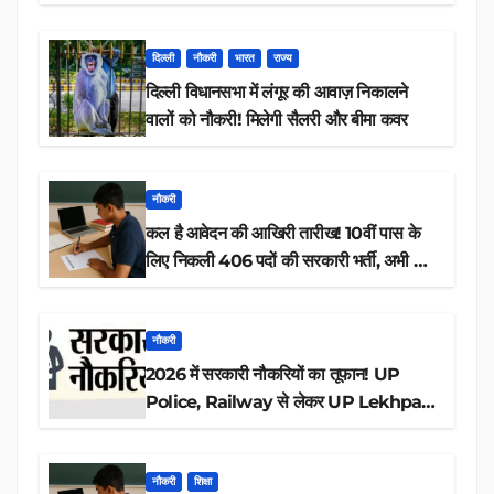
डाउनलोड
दिल्ली
नौकरी
भारत
राज्य
दिल्ली विधानसभा में लंगूर की आवाज़ निकालने
वालों को नौकरी! मिलेगी सैलरी और बीमा कवर
नौकरी
कल है आवेदन की आखिरी तारीख! 10वीं पास के
लिए निकली 406 पदों की सरकारी भर्ती, अभी करें
आवेदन
नौकरी
2026 में सरकारी नौकरियों का तूफान! UP
Police, Railway से लेकर UP Lekhpal
तक 84,000+ पदों के लिए drive शुरू
नौकरी
शिक्षा