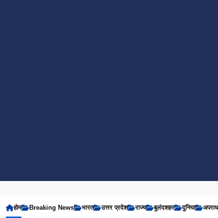
होम
Breaking News
भारत
उत्तर प्रदेश
राज्य
बुलंदशहर
दुनिया
अपरा