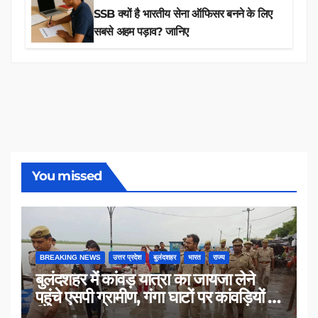
SSB क्यों है भारतीय सेना ऑफिसर बनने के लिए
सबसे अहम पड़ाव? जानिए
You missed
BREAKING NEWS
उत्तर प्रदेश
बुलंदशहर
भारत
राज्य
बुलंदशहर में कांवड़ यात्रा का जायजा लेने
पहुंचे एसपी ग्रामीण, गंगा घाटों पर कांवड़ियों से
किया संवाद