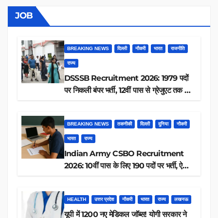
JOB
BREAKING NEWS
दिल्ली
नौकरी
भारत
राजनीति
राज्य
DSSSB Recruitment 2026: 1979 पदों
पर निकली बंपर भर्ती, 12वीं पास से ग्रेजुएट तक करें
आवेदन, जानें पूरी डिटेल
BREAKING NEWS
तकनीकी
दिल्ली
दुनिया
नौकरी
भारत
राज्य
Indian Army CSBO Recruitment
2026: 10वीं पास के लिए 190 पदों पर भर्ती, ऐसे
करें आवेदन
HEALTH
उत्तर प्रदेश
नौकरी
भारत
राज्य
लखनऊ
यूपी में 1200 नए मेडिकल जॉब्स! योगी सरकार ने