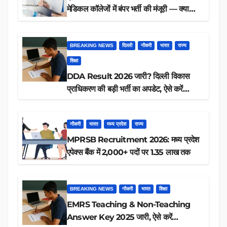
मेडिकल कॉलेजों में बंपर भर्ती की मंजूरी — क्या
आप पात्र हैं?
BREAKING NEWS
दिल्ली
नौकरी
भारत
राज्य
शिक्षा
DDA Result 2026 जारी? दिल्ली विकास
प्राधिकरण की बड़ी भर्ती का अपडेट, ऐसे करें
रिजल्ट चेक
नौकरी
भारत
मध्य प्रदेश
राज्य
MPRSB Recruitment 2026: मध्य प्रदेश
एपेक्स बैंक में 2,000+ पदों पर 1.35 लाख तक
BREAKING NEWS
नौकरी
भारत
शिक्षा
EMRS Teaching & Non-Teaching
Answer Key 2025 जारी, ऐसे करें