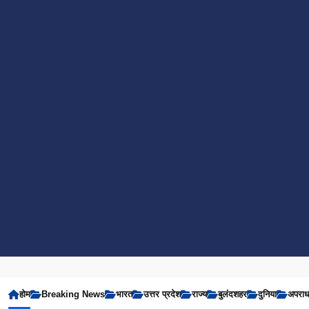
होम
Breaking News
भारत
उत्तर प्रदेश
राज्य
बुलंदशहर
दुनिया
अपरा