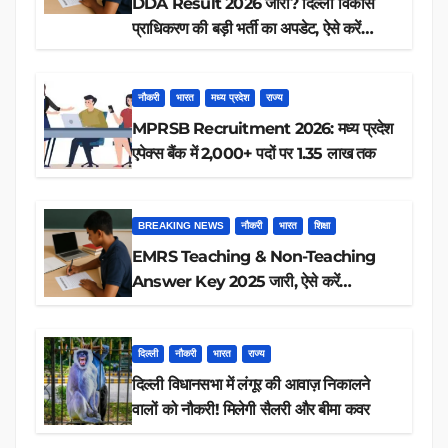
DDA Result 2026 जारी? दिल्ली विकास
प्राधिकरण की बड़ी भर्ती का अपडेट, ऐसे करें
रिजल्ट चेक
नौकरी
भारत
मध्य प्रदेश
राज्य
MPRSB Recruitment 2026: मध्य प्रदेश
एपेक्स बैंक में 2,000+ पदों पर 1.35 लाख तक
BREAKING NEWS
नौकरी
भारत
शिक्षा
EMRS Teaching & Non-Teaching
Answer Key 2025 जारी, ऐसे करें
डाउनलोड
दिल्ली
नौकरी
भारत
राज्य
दिल्ली विधानसभा में लंगूर की आवाज़ निकालने
वालों को नौकरी! मिलेगी सैलरी और बीमा कवर