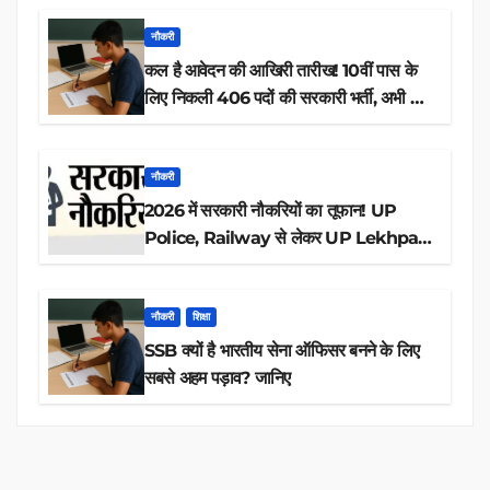
नौकरी
कल है आवेदन की आखिरी तारीख! 10वीं पास के
लिए निकली 406 पदों की सरकारी भर्ती, अभी करें
आवेदन
नौकरी
2026 में सरकारी नौकरियों का तूफान! UP
Police, Railway से लेकर UP Lekhpal
तक 84,000+ पदों के लिए drive शुरू
नौकरी
शिक्षा
SSB क्यों है भारतीय सेना ऑफिसर बनने के लिए
सबसे अहम पड़ाव? जानिए