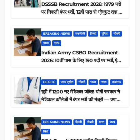
DSSSB Recruitment 2026: 1979 पदों
पर निकली बंपर भर्ती, 12वीं पास से ग्रेजुएट तक करें
आवेदन, जानें पूरी डिटेल
BREAKING NEWS
तकनीकी
दिल्ली
दुनिया
नौकरी
भारत
राज्य
Indian Army CSBO Recruitment
2026: 10वीं पास के लिए 190 पदों पर भर्ती, ऐसे
करें आवेदन
HEALTH
उत्तर प्रदेश
नौकरी
भारत
राज्य
लखनऊ
यूपी में 1200 नए मेडिकल जॉब्स! योगी सरकार ने
मेडिकल कॉलेजों में बंपर भर्ती की मंजूरी — क्या
आप पात्र हैं?
BREAKING NEWS
दिल्ली
नौकरी
भारत
राज्य
शिक्षा