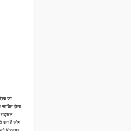
देखा जा
फ साबित होता
ं राइफल
ो रहा है लोग
को गिरफ्तार