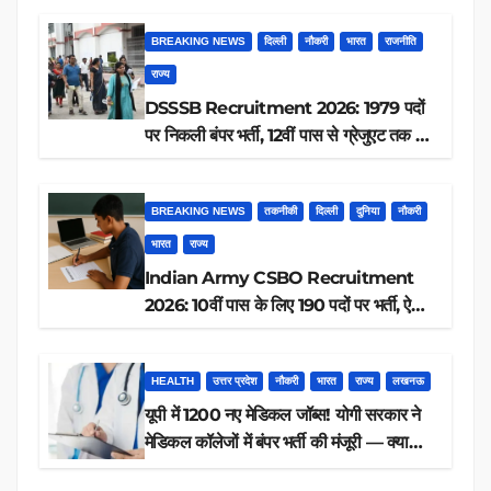
BREAKING NEWS
दिल्ली
नौकरी
भारत
राजनीति
राज्य
DSSSB Recruitment 2026: 1979 पदों
पर निकली बंपर भर्ती, 12वीं पास से ग्रेजुएट तक करें
आवेदन, जानें पूरी डिटेल
BREAKING NEWS
तकनीकी
दिल्ली
दुनिया
नौकरी
भारत
राज्य
Indian Army CSBO Recruitment
2026: 10वीं पास के लिए 190 पदों पर भर्ती, ऐसे
करें आवेदन
HEALTH
उत्तर प्रदेश
नौकरी
भारत
राज्य
लखनऊ
यूपी में 1200 नए मेडिकल जॉब्स! योगी सरकार ने
मेडिकल कॉलेजों में बंपर भर्ती की मंजूरी — क्या
आप पात्र हैं?