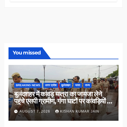
You missed
BREAKING NEWS
उत्तर प्रदेश
बुलंदशहर
भारत
राज्य
बुलंदशहर में कांवड़ यात्रा का जायजा लेने
पहुंचे एसपी ग्रामीण, गंगा घाटों पर कांवड़ियों से
किया संवाद
AUGUST 7, 2026
KISHAN KUMAR JAIN