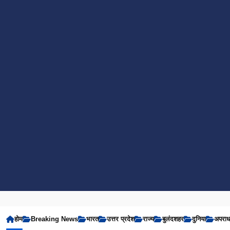
होम
Breaking News
भारत
उत्तर प्रदेश
राज्य
बुलंदशहर
दुनिया
अपरा