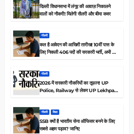
दिल्ली विधानसभा में लंगूर की आवाज़ निकालने
वालों को नौकरी! मिलेगी सैलरी और बीमा कवर
नौकरी
कल है आवेदन की आखिरी तारीख! 10वीं पास के
लिए निकली 406 पदों की सरकारी भर्ती, अभी करें
आवेदन
नौकरी
2026 में सरकारी नौकरियों का तूफान! UP
Police, Railway से लेकर UP Lekhpal
तक 84,000+ पदों के लिए drive शुरू
नौकरी
शिक्षा
SSB क्यों है भारतीय सेना ऑफिसर बनने के लिए
सबसे अहम पड़ाव? जानिए