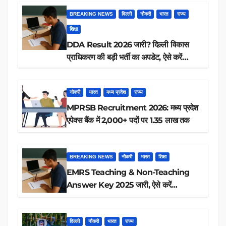
BREAKING NEWS
दिल्ली
नौकरी
भारत
राज्य
शिक्षा
DDA Result 2026 जारी? दिल्ली विकास
प्राधिकरण की बड़ी भर्ती का अपडेट, ऐसे करें
रिजल्ट चेक
नौकरी
भारत
मध्य प्रदेश
राज्य
MPRSB Recruitment 2026: मध्य प्रदेश
एपेक्स बैंक में 2,000+ पदों पर 1.35 लाख तक
BREAKING NEWS
नौकरी
भारत
शिक्षा
EMRS Teaching & Non-Teaching
Answer Key 2025 जारी, ऐसे करें
डाउनलोड
दिल्ली
नौकरी
भारत
राज्य