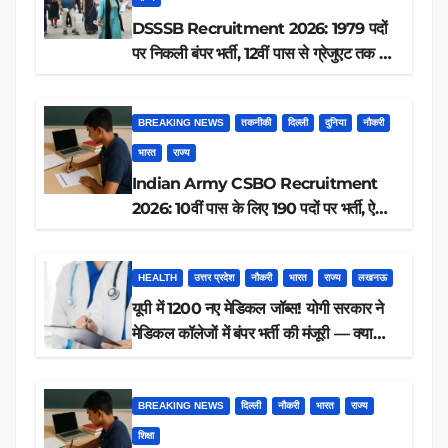
DSSSB Recruitment 2026: 1979 पदों
पर निकली बंपर भर्ती, 12वीं पास से ग्रेजुएट तक करें
आवेदन, जानें पूरी डिटेल
BREAKING NEWS
तकनीकी
दिल्ली
दुनिया
नौकरी
भारत
राज्य
Indian Army CSBO Recruitment
2026: 10वीं पास के लिए 190 पदों पर भर्ती, ऐसे
करें आवेदन
HEALTH
उत्तर प्रदेश
नौकरी
भारत
राज्य
लखनऊ
यूपी में 1200 नए मेडिकल जॉब्स! योगी सरकार ने
मेडिकल कॉलेजों में बंपर भर्ती की मंजूरी — क्या
आप पात्र हैं?
BREAKING NEWS
दिल्ली
नौकरी
भारत
राज्य
शिक्षा