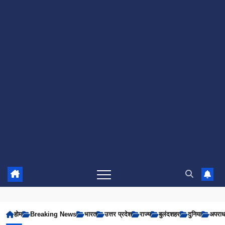
होम
Breaking News
भारत
उत्तर प्रदेश
राज्य
बुलंदशहर
दुनिया
अपरा