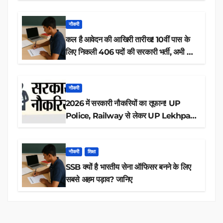
नौकरी
कल है आवेदन की आखिरी तारीख! 10वीं पास के
लिए निकली 406 पदों की सरकारी भर्ती, अभी करें
आवेदन
नौकरी
2026 में सरकारी नौकरियों का तूफान! UP
Police, Railway से लेकर UP Lekhpal
तक 84,000+ पदों के लिए drive शुरू
नौकरी
शिक्षा
SSB क्यों है भारतीय सेना ऑफिसर बनने के लिए
सबसे अहम पड़ाव? जानिए