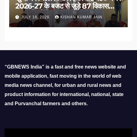
2026-27 के बजट से जुड़े 87 विकास
प्रस्तावों को मिली मंजूरी
JULY 16, 2026
KISHAN KUMAR JAIN
“GBNEWS India” is a fast and free news website and
mobile application, fast moving in the world of web
media news channel, for urban and rural news and
product information for international, national, state
and Purvanchal farmers and others.
Video