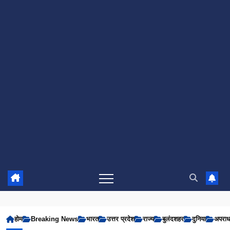
होम
Breaking News
भारत
उत्तर प्रदेश
राज्य
बुलंदशहर
दुनिया
अपरा