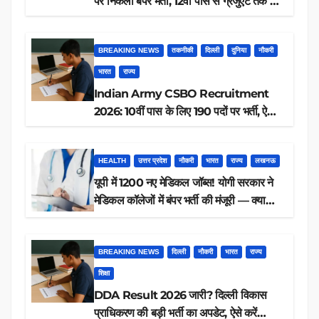
पर निकली बंपर भर्ती, 12वीं पास से ग्रेजुएट तक करें
आवेदन, जानें पूरी डिटेल
BREAKING NEWS
तकनीकी
दिल्ली
दुनिया
नौकरी
भारत
राज्य
Indian Army CSBO Recruitment
2026: 10वीं पास के लिए 190 पदों पर भर्ती, ऐसे
करें आवेदन
HEALTH
उत्तर प्रदेश
नौकरी
भारत
राज्य
लखनऊ
यूपी में 1200 नए मेडिकल जॉब्स! योगी सरकार ने
मेडिकल कॉलेजों में बंपर भर्ती की मंजूरी — क्या
आप पात्र हैं?
BREAKING NEWS
दिल्ली
नौकरी
भारत
राज्य
शिक्षा
DDA Result 2026 जारी? दिल्ली विकास
प्राधिकरण की बड़ी भर्ती का अपडेट, ऐसे करें