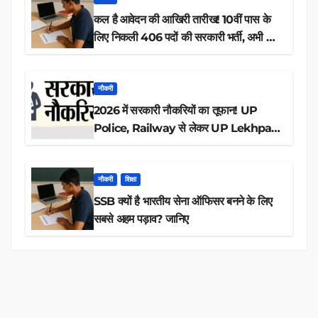
कल है आवेदन की आखिरी तारीख! 10वीं पास के
लिए निकली 406 पदों की सरकारी भर्ती, अभी करें
आवेदन
नौकरी
2026 में सरकारी नौकरियों का तूफान! UP
Police, Railway से लेकर UP Lekhpal
तक 84,000+ पदों के लिए drive शुरू
नौकरी
शिक्षा
SSB क्यों है भारतीय सेना ऑफिसर बनने के लिए
सबसे अहम पड़ाव? जानिए