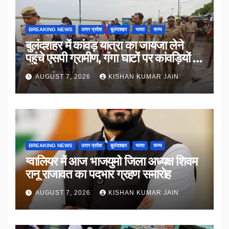
BREAKING NEWS
उत्तर प्रदेश
बुलंदशहर
भारत
राज्य
बुलंदशहर में कांवड़ यात्रा का जायजा लेने
पहुंचे एसपी ग्रामीण, गंगा घाटों पर कांवड़ियों से
किया संवाद
AUGUST 7, 2026
KISHAN KUMAR JAIN
BREAKING NEWS
उत्तर प्रदेश
बुलंदशहर
भारत
राज्य
ग्वालियर में आज भाजयुमो जिला अध्यक्ष शिवम
रानू राजावत का पदभार ग्रहण समारोह
AUGUST 7, 2026
KISHAN KUMAR JAIN