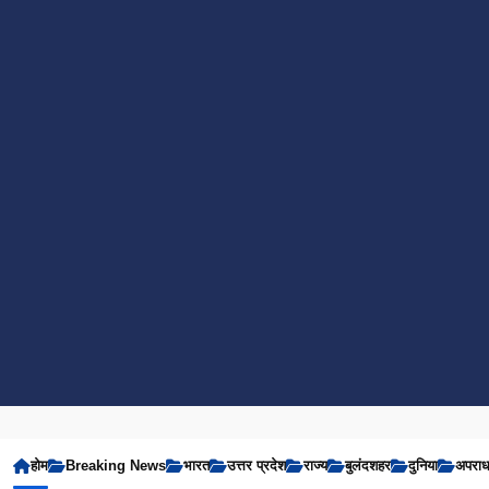
होम
Breaking News
भारत
उत्तर प्रदेश
राज्य
बुलंदशहर
दुनिया
अपरा