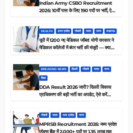
Indian Army CSBO Recruitment
2026: 10वीं पास के लिए 190 पदों पर भर्ती, ऐसे
करें आवेदन
HEALTH
उत्तर प्रदेश
नौकरी
भारत
राज्य
लखनऊ
यूपी में 1200 नए मेडिकल जॉब्स! योगी सरकार ने
मेडिकल कॉलेजों में बंपर भर्ती की मंजूरी — क्या
आप पात्र हैं?
BREAKING NEWS
दिल्ली
नौकरी
भारत
राज्य
शिक्षा
DDA Result 2026 जारी? दिल्ली विकास
प्राधिकरण की बड़ी भर्ती का अपडेट, ऐसे करें
रिजल्ट चेक
नौकरी
भारत
मध्य प्रदेश
राज्य
MPRSB Recruitment 2026: मध्य प्रदेश
एपेक्स बैंक में 2,000+ पदों पर 1.35 लाख तक