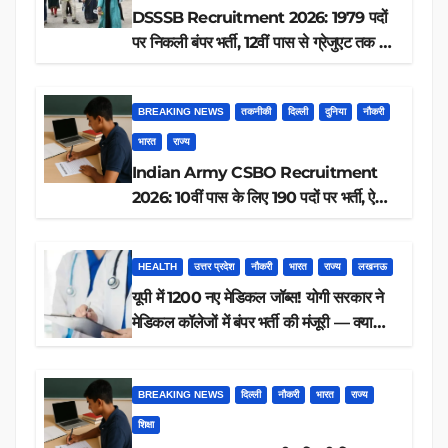
DSSSB Recruitment 2026: 1979 पदों
पर निकली बंपर भर्ती, 12वीं पास से ग्रेजुएट तक करें
आवेदन, जानें पूरी डिटेल
BREAKING NEWS
तकनीकी
दिल्ली
दुनिया
नौकरी
भारत
राज्य
Indian Army CSBO Recruitment
2026: 10वीं पास के लिए 190 पदों पर भर्ती, ऐसे
करें आवेदन
HEALTH
उत्तर प्रदेश
नौकरी
भारत
राज्य
लखनऊ
यूपी में 1200 नए मेडिकल जॉब्स! योगी सरकार ने
मेडिकल कॉलेजों में बंपर भर्ती की मंजूरी — क्या
आप पात्र हैं?
BREAKING NEWS
दिल्ली
नौकरी
भारत
राज्य
शिक्षा