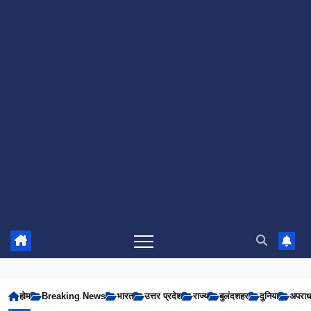
होम
Breaking News
भारत
उत्तर प्रदेश
राज्य
बुलंदशहर
दुनिया
अपरा