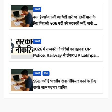
नौकरी
कल है आवेदन की आखिरी तारीख! 10वीं पास के
लिए निकली 406 पदों की सरकारी भर्ती, अभी करें
आवेदन
नौकरी
2026 में सरकारी नौकरियों का तूफान! UP
Police, Railway से लेकर UP Lekhpal
तक 84,000+ पदों के लिए drive शुरू
नौकरी
शिक्षा
SSB क्यों है भारतीय सेना ऑफिसर बनने के लिए
सबसे अहम पड़ाव? जानिए