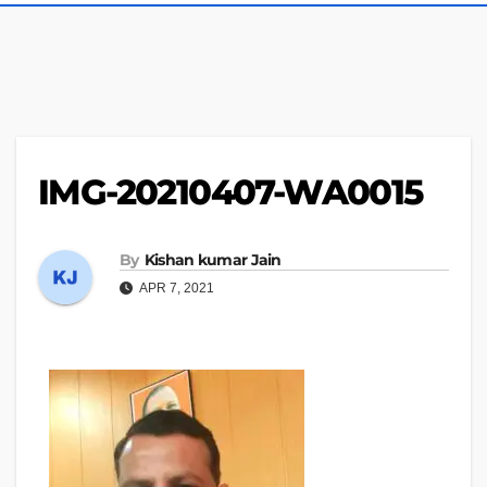
IMG-20210407-WA0015
By
Kishan kumar Jain
APR 7, 2021