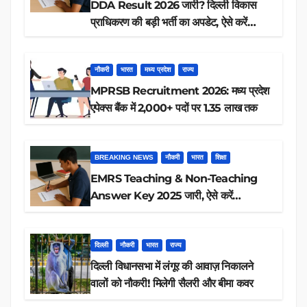
DDA Result 2026 जारी? दिल्ली विकास
प्राधिकरण की बड़ी भर्ती का अपडेट, ऐसे करें
रिजल्ट चेक
नौकरी
भारत
मध्य प्रदेश
राज्य
MPRSB Recruitment 2026: मध्य प्रदेश
एपेक्स बैंक में 2,000+ पदों पर 1.35 लाख तक
BREAKING NEWS
नौकरी
भारत
शिक्षा
EMRS Teaching & Non-Teaching
Answer Key 2025 जारी, ऐसे करें
डाउनलोड
दिल्ली
नौकरी
भारत
राज्य
दिल्ली विधानसभा में लंगूर की आवाज़ निकालने
वालों को नौकरी! मिलेगी सैलरी और बीमा कवर