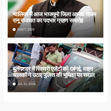
ग्वालियर में आज भाजयुमो जिला अध्यक्ष शिवम
रानू राजावत का पदभार ग्रहण समारोह
AUG 7, 2026
बुलंदशहर में रिकवरी एजेंटों की दबंगई, वाहन
चालकों ने उठाए पुलिस की भूमिका पर सवाल
JUL 31, 2026