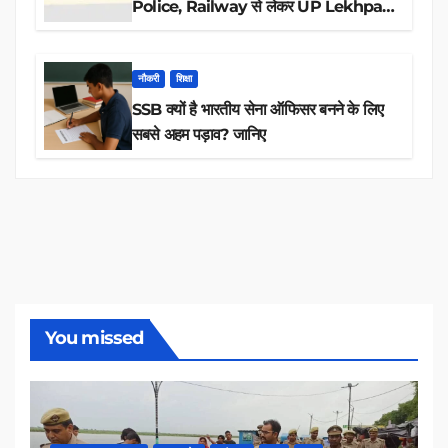
Police, Railway से लेकर UP Lekhpal
तक 84,000+ पदों के लिए drive शुरू
नौकरी
शिक्षा
SSB क्यों है भारतीय सेना ऑफिसर बनने के लिए
सबसे अहम पड़ाव? जानिए
You missed