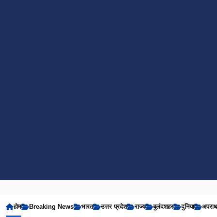
होम
Breaking News
भारत
उत्तर प्रदेश
राज्य
बुलंदशहर
दुनिया
अपरा