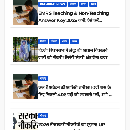
BREAKING NEWS
नौकरी
भारत
शिक्षा
EMRS Teaching & Non-Teaching
Answer Key 2025 जारी, ऐसे करें
डाउनलोड
दिल्ली
नौकरी
भारत
राज्य
दिल्ली विधानसभा में लंगूर की आवाज़ निकालने
वालों को नौकरी! मिलेगी सैलरी और बीमा कवर
नौकरी
कल है आवेदन की आखिरी तारीख! 10वीं पास के
लिए निकली 406 पदों की सरकारी भर्ती, अभी करें
आवेदन
नौकरी
2026 में सरकारी नौकरियों का तूफान! UP