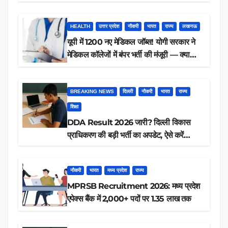
करें आवेदन
HEALTH
उत्तर प्रदेश
नौकरी
भारत
राज्य
लखनऊ
यूपी में 1200 नए मेडिकल जॉब्स! योगी सरकार ने
मेडिकल कॉलेजों में बंपर भर्ती की मंजूरी — क्या
आप पात्र हैं?
BREAKING NEWS
दिल्ली
नौकरी
भारत
राज्य
शिक्षा
DDA Result 2026 जारी? दिल्ली विकास
प्राधिकरण की बड़ी भर्ती का अपडेट, ऐसे करें
रिजल्ट चेक
नौकरी
भारत
मध्य प्रदेश
राज्य
MPRSB Recruitment 2026: मध्य प्रदेश
एपेक्स बैंक में 2,000+ पदों पर 1.35 लाख तक