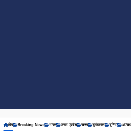
होम
Breaking News
भारत
उत्तर प्रदेश
राज्य
बुलंदशहर
दुनिया
अपरा