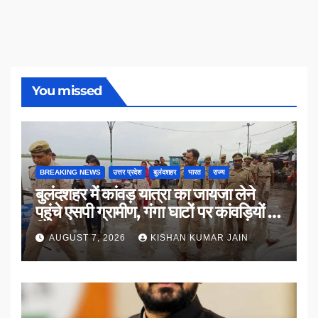
You missed
BREAKING NEWS
उत्तर प्रदेश
बुलंदशहर
भारत
राज्य
बुलंदशहर में कांवड़ यात्रा का जायजा लेने
पहुंचे एसपी ग्रामीण, गंगा घाटों पर कांवड़ियों से
किया संवाद
AUGUST 7, 2026
KISHAN KUMAR JAIN