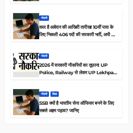
नौकरी
कल है आवेदन की आखिरी तारीख! 10वीं पास के
लिए निकली 406 पदों की सरकारी भर्ती, अभी करें
आवेदन
नौकरी
2026 में सरकारी नौकरियों का तूफान! UP
Police, Railway से लेकर UP Lekhpal
तक 84,000+ पदों के लिए drive शुरू
नौकरी
शिक्षा
SSB क्यों है भारतीय सेना ऑफिसर बनने के लिए
सबसे अहम पड़ाव? जानिए