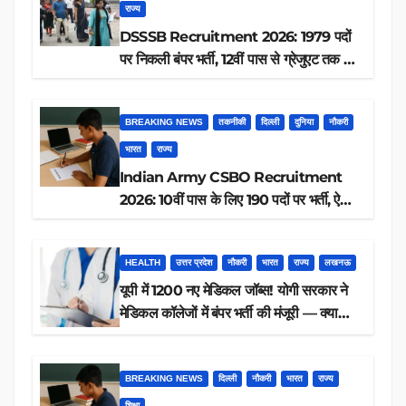
राज्य
DSSSB Recruitment 2026: 1979 पदों
पर निकली बंपर भर्ती, 12वीं पास से ग्रेजुएट तक करें
आवेदन, जानें पूरी डिटेल
BREAKING NEWS
तकनीकी
दिल्ली
दुनिया
नौकरी
भारत
राज्य
Indian Army CSBO Recruitment
2026: 10वीं पास के लिए 190 पदों पर भर्ती, ऐसे
करें आवेदन
HEALTH
उत्तर प्रदेश
नौकरी
भारत
राज्य
लखनऊ
यूपी में 1200 नए मेडिकल जॉब्स! योगी सरकार ने
मेडिकल कॉलेजों में बंपर भर्ती की मंजूरी — क्या
आप पात्र हैं?
BREAKING NEWS
दिल्ली
नौकरी
भारत
राज्य
शिक्षा