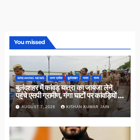
You missed
BREAKING NEWS
उत्तर प्रदेश
बुलंदशहर
भारत
राज्य
बुलंदशहर में कांवड़ यात्रा का जायजा लेने
पहुंचे एसपी ग्रामीण, गंगा घाटों पर कांवड़ियों से
किया संवाद
AUGUST 7, 2026
KISHAN KUMAR JAIN