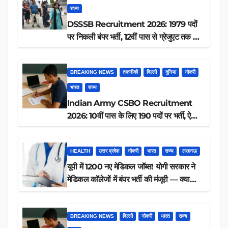
राज्य
DSSSB Recruitment 2026: 1979 पदों
पर निकली बंपर भर्ती, 12वीं पास से ग्रेजुएट तक करें
आवेदन, जानें पूरी डिटेल
BREAKING NEWS
तकनीकी
दिल्ली
दुनिया
नौकरी
भारत
राज्य
Indian Army CSBO Recruitment
2026: 10वीं पास के लिए 190 पदों पर भर्ती, ऐसे
करें आवेदन
HEALTH
उत्तर प्रदेश
नौकरी
भारत
राज्य
लखनऊ
यूपी में 1200 नए मेडिकल जॉब्स! योगी सरकार ने
मेडिकल कॉलेजों में बंपर भर्ती की मंजूरी — क्या
आप पात्र हैं?
BREAKING NEWS
दिल्ली
नौकरी
भारत
राज्य