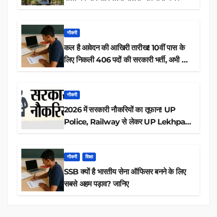
नौकरी
कल है आवेदन की आखिरी तारीख! 10वीं पास के
लिए निकली 406 पदों की सरकारी भर्ती, अभी करें
आवेदन
नौकरी
2026 में सरकारी नौकरियों का तूफान! UP
Police, Railway से लेकर UP Lekhpal
तक 84,000+ पदों के लिए drive शुरू
नौकरी
शिक्षा
SSB क्यों है भारतीय सेना ऑफिसर बनने के लिए
सबसे अहम पड़ाव? जानिए