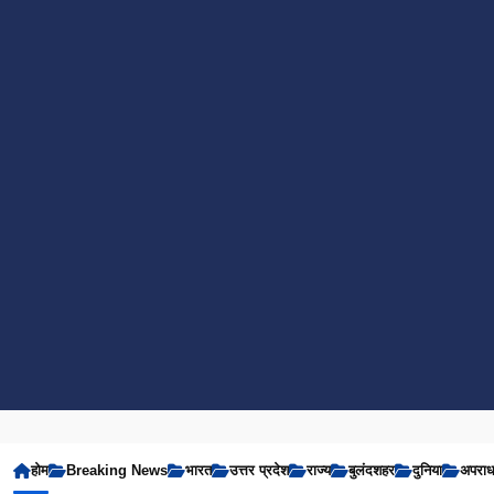
होम
Breaking News
भारत
उत्तर प्रदेश
राज्य
बुलंदशहर
दुनिया
अपरा