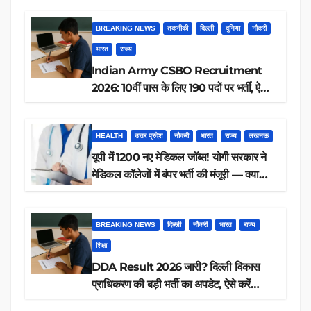
BREAKING NEWS
तकनीकी
दिल्ली
दुनिया
नौकरी
भारत
राज्य
Indian Army CSBO Recruitment
2026: 10वीं पास के लिए 190 पदों पर भर्ती, ऐसे
करें आवेदन
HEALTH
उत्तर प्रदेश
नौकरी
भारत
राज्य
लखनऊ
यूपी में 1200 नए मेडिकल जॉब्स! योगी सरकार ने
मेडिकल कॉलेजों में बंपर भर्ती की मंजूरी — क्या
आप पात्र हैं?
BREAKING NEWS
दिल्ली
नौकरी
भारत
राज्य
शिक्षा
DDA Result 2026 जारी? दिल्ली विकास
प्राधिकरण की बड़ी भर्ती का अपडेट, ऐसे करें
रिजल्ट चेक