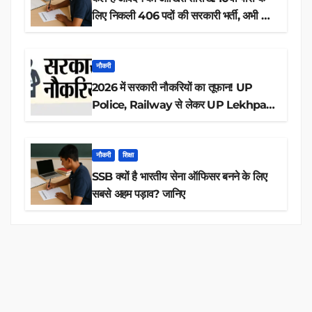
लिए निकली 406 पदों की सरकारी भर्ती, अभी करें
आवेदन
नौकरी
2026 में सरकारी नौकरियों का तूफान! UP
Police, Railway से लेकर UP Lekhpal
तक 84,000+ पदों के लिए drive शुरू
नौकरी
शिक्षा
SSB क्यों है भारतीय सेना ऑफिसर बनने के लिए
सबसे अहम पड़ाव? जानिए