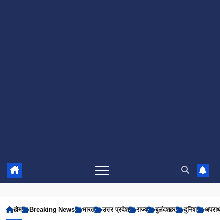
होम
Breaking News
भारत
उत्तर प्रदेश
राज्य
बुलंदशहर
दुनिया
अपरा