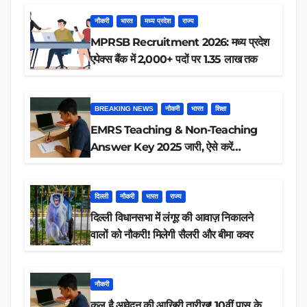
नौकरी
भारत
मध्य प्रदेश
राज्य
MPRSB Recruitment 2026: मध्य प्रदेश
एपेक्स बैंक में 2,000+ पदों पर 1.35 लाख तक
BREAKING NEWS
नौकरी
भारत
शिक्षा
EMRS Teaching & Non-Teaching
Answer Key 2025 जारी, ऐसे करें
डाउनलोड
दिल्ली
नौकरी
भारत
राज्य
दिल्ली विधानसभा में लंगूर की आवाज़ निकालने
वालों को नौकरी! मिलेगी सैलरी और बीमा कवर
नौकरी
कल है आवेदन की आखिरी तारीख! 10वीं पास के