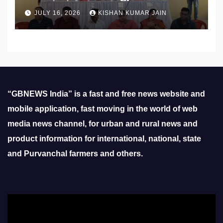
प्रस्तावों को मिली मंजूरी
JULY 16, 2026
KISHAN KUMAR JAIN
“GBNEWS India” is a fast and free news website and
mobile application, fast moving in the world of web
media news channel, for urban and rural news and
product information for international, national, state
and Purvanchal farmers and others.
Video
Player