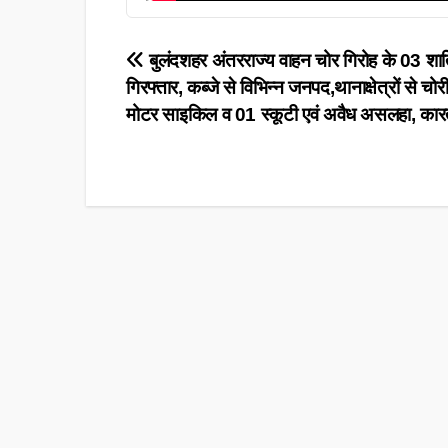
Post
बुलंदशहर अंतरराज्य वाहन चोर गिरोह के 03 शा
गिरफ्तार, कब्जे से विभिन्न जनपद,थानाक्षेत्रों से च
navigation
मोटर साइकिल व 01 स्कूटी एवं अवैध असलहा, का