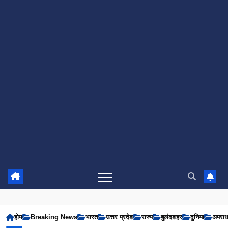
होम
Breaking News
भारत
उत्तर प्रदेश
राज्य
बुलंदशहर
दुनिया
अपरा