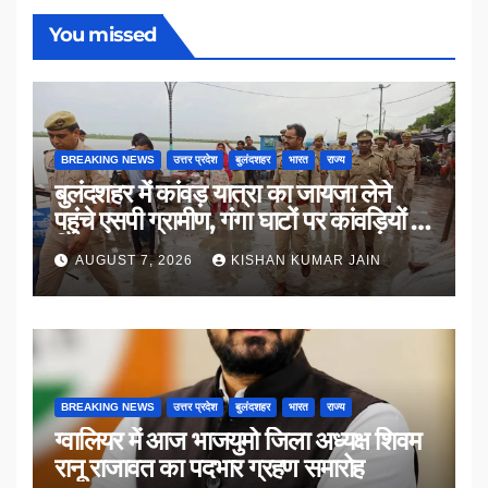
You missed
BREAKING NEWS
उत्तर प्रदेश
बुलंदशहर
भारत
राज्य
बुलंदशहर में कांवड़ यात्रा का जायजा लेने
पहुंचे एसपी ग्रामीण, गंगा घाटों पर कांवड़ियों से
किया संवाद
AUGUST 7, 2026
KISHAN KUMAR JAIN
BREAKING NEWS
उत्तर प्रदेश
बुलंदशहर
भारत
राज्य
ग्वालियर में आज भाजयुमो जिला अध्यक्ष शिवम
रानू राजावत का पदभार ग्रहण समारोह