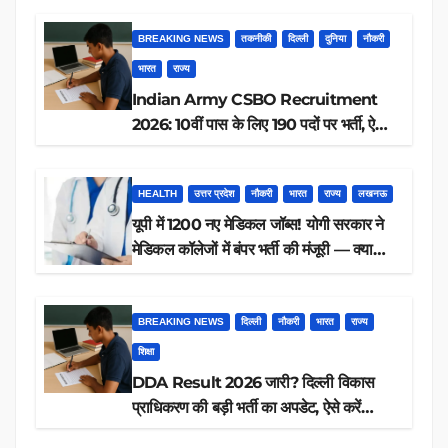
BREAKING NEWS
तकनीकी
दिल्ली
दुनिया
नौकरी
भारत
राज्य
Indian Army CSBO Recruitment
2026: 10वीं पास के लिए 190 पदों पर भर्ती, ऐसे
करें आवेदन
HEALTH
उत्तर प्रदेश
नौकरी
भारत
राज्य
लखनऊ
यूपी में 1200 नए मेडिकल जॉब्स! योगी सरकार ने
मेडिकल कॉलेजों में बंपर भर्ती की मंजूरी — क्या
आप पात्र हैं?
BREAKING NEWS
दिल्ली
नौकरी
भारत
राज्य
शिक्षा
DDA Result 2026 जारी? दिल्ली विकास
प्राधिकरण की बड़ी भर्ती का अपडेट, ऐसे करें
रिजल्ट चेक