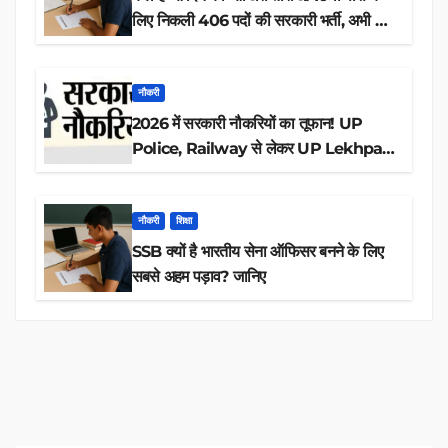
लिए निकली 406 पदों की सरकारी भर्ती, अभी करें
आवेदन
नौकरी
2026 में सरकारी नौकरियों का तूफान! UP
Police, Railway से लेकर UP Lekhpal
तक 84,000+ पदों के लिए drive शुरू
नौकरी
शिक्षा
SSB क्यों है भारतीय सेना ऑफिसर बनने के लिए
सबसे अहम पड़ाव? जानिए