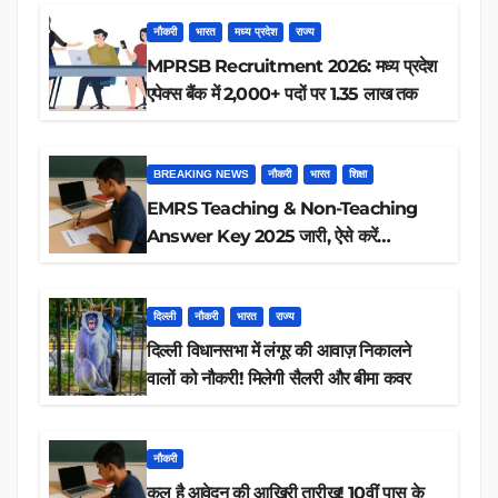
नौकरी
भारत
मध्य प्रदेश
राज्य
MPRSB Recruitment 2026: मध्य प्रदेश
एपेक्स बैंक में 2,000+ पदों पर 1.35 लाख तक
BREAKING NEWS
नौकरी
भारत
शिक्षा
EMRS Teaching & Non-Teaching
Answer Key 2025 जारी, ऐसे करें
डाउनलोड
दिल्ली
नौकरी
भारत
राज्य
दिल्ली विधानसभा में लंगूर की आवाज़ निकालने
वालों को नौकरी! मिलेगी सैलरी और बीमा कवर
नौकरी
कल है आवेदन की आखिरी तारीख! 10वीं पास के