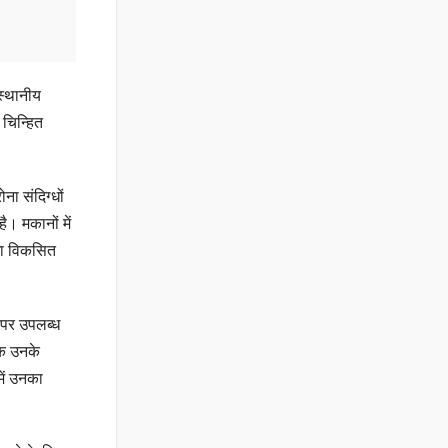
 स्थानीय
चिन्हित
ा संदिग्धों
ै। मकानों में
िधा विकसित
्स पर उपलब्ध
 कि उनके
में उनका