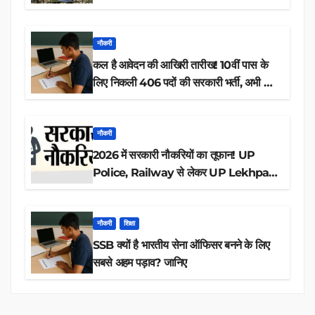
नौकरी
कल है आवेदन की आखिरी तारीख! 10वीं पास के
लिए निकली 406 पदों की सरकारी भर्ती, अभी करें
आवेदन
नौकरी
2026 में सरकारी नौकरियों का तूफान! UP
Police, Railway से लेकर UP Lekhpal
तक 84,000+ पदों के लिए drive शुरू
नौकरी
शिक्षा
SSB क्यों है भारतीय सेना ऑफिसर बनने के लिए
सबसे अहम पड़ाव? जानिए