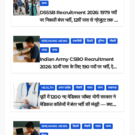
राज्य
DSSSB Recruitment 2026: 1979 पदों
पर निकली बंपर भर्ती, 12वीं पास से ग्रेजुएट तक करें
आवेदन, जानें पूरी डिटेल
BREAKING NEWS
तकनीकी
दिल्ली
दुनिया
नौकरी
भारत
राज्य
Indian Army CSBO Recruitment
2026: 10वीं पास के लिए 190 पदों पर भर्ती, ऐसे
करें आवेदन
HEALTH
उत्तर प्रदेश
नौकरी
भारत
राज्य
लखनऊ
यूपी में 1200 नए मेडिकल जॉब्स! योगी सरकार ने
मेडिकल कॉलेजों में बंपर भर्ती की मंजूरी — क्या
आप पात्र हैं?
BREAKING NEWS
दिल्ली
नौकरी
भारत
राज्य