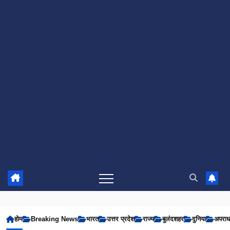
होम
Breaking News
भारत
उत्तर प्रदेश
राज्य
बुलंदशहर
दुनिया
अपरा