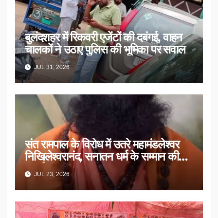
बुलंदशहर में रिकवरी एजेंटों की दबंगई, वाहन
चालकों ने उठाए पुलिस की भूमिका पर सवाल
JUL 31, 2026
संत रामपाल के विरोध में उतरे महामंडलेश्वर
निखिलेश्वरानंद, सनातन धर्म के सम्मान की
उठाई मांग
JUL 23, 2026