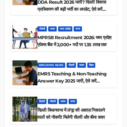
DDA Result 2026 जारी? दिल्ली विकास
प्राधिकरण की बड़ी भर्ती का अपडेट, ऐसे करें
रिजल्ट चेक
नौकरी
भारत
मध्य प्रदेश
राज्य
MPRSB Recruitment 2026: मध्य प्रदेश
एपेक्स बैंक में 2,000+ पदों पर 1.35 लाख तक
BREAKING NEWS
नौकरी
भारत
शिक्षा
EMRS Teaching & Non-Teaching
Answer Key 2025 जारी, ऐसे करें
डाउनलोड
दिल्ली
नौकरी
भारत
राज्य
दिल्ली विधानसभा में लंगूर की आवाज़ निकालने
वालों को नौकरी! मिलेगी सैलरी और बीमा कवर