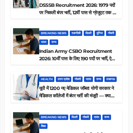
DSSSB Recruitment 2026: 1979 पदों
पर निकली बंपर भर्ती, 12वीं पास से ग्रेजुएट तक करें
आवेदन, जानें पूरी डिटेल
BREAKING NEWS
तकनीकी
दिल्ली
दुनिया
नौकरी
भारत
राज्य
Indian Army CSBO Recruitment
2026: 10वीं पास के लिए 190 पदों पर भर्ती, ऐसे
करें आवेदन
HEALTH
उत्तर प्रदेश
नौकरी
भारत
राज्य
लखनऊ
यूपी में 1200 नए मेडिकल जॉब्स! योगी सरकार ने
मेडिकल कॉलेजों में बंपर भर्ती की मंजूरी — क्या
आप पात्र हैं?
BREAKING NEWS
दिल्ली
नौकरी
भारत
राज्य
शिक्षा