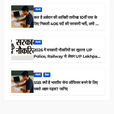
नौकरी
कल है आवेदन की आखिरी तारीख! 10वीं पास के
लिए निकली 406 पदों की सरकारी भर्ती, अभी करें
आवेदन
नौकरी
2026 में सरकारी नौकरियों का तूफान! UP
Police, Railway से लेकर UP Lekhpal
तक 84,000+ पदों के लिए drive शुरू
नौकरी
शिक्षा
SSB क्यों है भारतीय सेना ऑफिसर बनने के लिए
सबसे अहम पड़ाव? जानिए