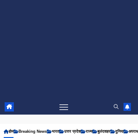
होम
Breaking News
भारत
उत्तर प्रदेश
राज्य
बुलंदशहर
दुनिया
अपरा