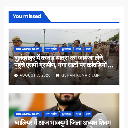
You missed
BREAKING NEWS
उत्तर प्रदेश
बुलंदशहर
भारत
राज्य
बुलंदशहर में कांवड़ यात्रा का जायजा लेने
पहुंचे एसपी ग्रामीण, गंगा घाटों पर कांवड़ियों से
किया संवाद
AUGUST 7, 2026
KISHAN KUMAR JAIN
BREAKING NEWS
उत्तर प्रदेश
बुलंदशहर
भारत
राज्य
ग्वालियर में आज भाजयुमो जिला अध्यक्ष शिवम