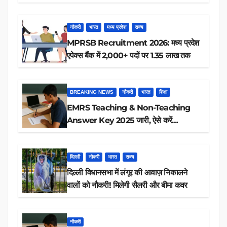
रिजल्ट चेक
नौकरी
भारत
मध्य प्रदेश
राज्य
MPRSB Recruitment 2026: मध्य प्रदेश
एपेक्स बैंक में 2,000+ पदों पर 1.35 लाख तक
BREAKING NEWS
नौकरी
भारत
शिक्षा
EMRS Teaching & Non-Teaching
Answer Key 2025 जारी, ऐसे करें
डाउनलोड
दिल्ली
नौकरी
भारत
राज्य
दिल्ली विधानसभा में लंगूर की आवाज़ निकालने
वालों को नौकरी! मिलेगी सैलरी और बीमा कवर
नौकरी