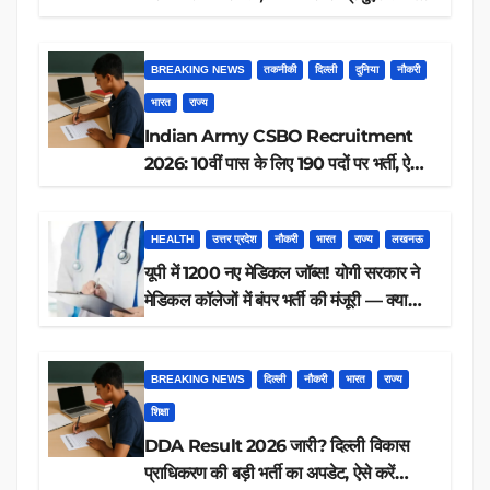
आवेदन, जानें पूरी डिटेल
BREAKING NEWS
तकनीकी
दिल्ली
दुनिया
नौकरी
भारत
राज्य
Indian Army CSBO Recruitment
2026: 10वीं पास के लिए 190 पदों पर भर्ती, ऐसे
करें आवेदन
HEALTH
उत्तर प्रदेश
नौकरी
भारत
राज्य
लखनऊ
यूपी में 1200 नए मेडिकल जॉब्स! योगी सरकार ने
मेडिकल कॉलेजों में बंपर भर्ती की मंजूरी — क्या
आप पात्र हैं?
BREAKING NEWS
दिल्ली
नौकरी
भारत
राज्य
शिक्षा
DDA Result 2026 जारी? दिल्ली विकास
प्राधिकरण की बड़ी भर्ती का अपडेट, ऐसे करें