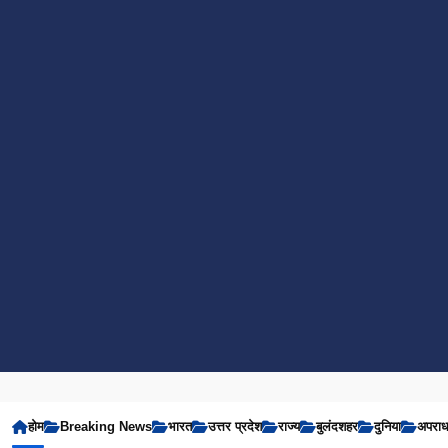
होम
Breaking News
भारत
उत्तर प्रदेश
राज्य
बुलंदशहर
दुनिया
अपरा