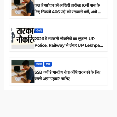
कल है आवेदन की आखिरी तारीख! 10वीं पास के
लिए निकली 406 पदों की सरकारी भर्ती, अभी करें
आवेदन
नौकरी
2026 में सरकारी नौकरियों का तूफान! UP
Police, Railway से लेकर UP Lekhpal
तक 84,000+ पदों के लिए drive शुरू
नौकरी
शिक्षा
SSB क्यों है भारतीय सेना ऑफिसर बनने के लिए
सबसे अहम पड़ाव? जानिए