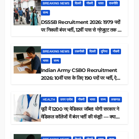
BREAKING NEWS
दिल्ली
नौकरी
भारत
राजनीति
राज्य
DSSSB Recruitment 2026: 1979 पदों
पर निकली बंपर भर्ती, 12वीं पास से ग्रेजुएट तक करें
आवेदन, जानें पूरी डिटेल
BREAKING NEWS
तकनीकी
दिल्ली
दुनिया
नौकरी
भारत
राज्य
Indian Army CSBO Recruitment
2026: 10वीं पास के लिए 190 पदों पर भर्ती, ऐसे
करें आवेदन
HEALTH
उत्तर प्रदेश
नौकरी
भारत
राज्य
लखनऊ
यूपी में 1200 नए मेडिकल जॉब्स! योगी सरकार ने
मेडिकल कॉलेजों में बंपर भर्ती की मंजूरी — क्या
आप पात्र हैं?