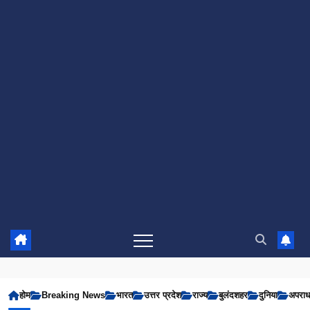
होम
Breaking News
भारत
उत्तर प्रदेश
राज्य
बुलंदशहर
दुनिया
अपरा