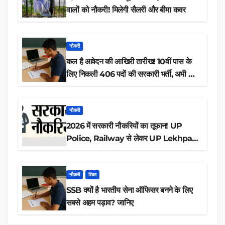
वालों को नौकरी! मिलेगी सैलरी और बीमा कवर
नौकरी
कल है आवेदन की आखिरी तारीख! 10वीं पास के
लिए निकली 406 पदों की सरकारी भर्ती, अभी करें
आवेदन
नौकरी
2026 में सरकारी नौकरियों का तूफान! UP
Police, Railway से लेकर UP Lekhpal
तक 84,000+ पदों के लिए drive शुरू
नौकरी
शिक्षा
SSB क्यों है भारतीय सेना ऑफिसर बनने के लिए
सबसे अहम पड़ाव? जानिए