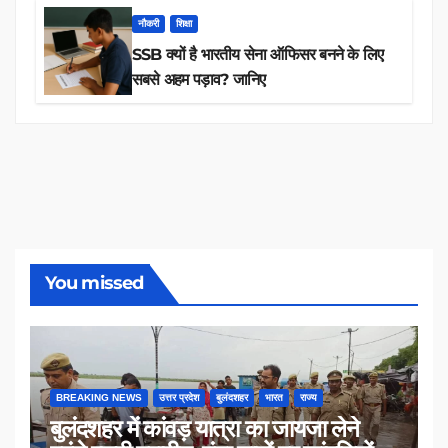
नौकरी
शिक्षा
SSB क्यों है भारतीय सेना ऑफिसर बनने के लिए
सबसे अहम पड़ाव? जानिए
You missed
BREAKING NEWS
उत्तर प्रदेश
बुलंदशहर
भारत
राज्य
बुलंदशहर में कांवड़ यात्रा का जायजा लेने