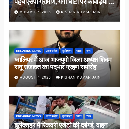
पहुंचे एसपी ग्रामीण, गंगा घाटों पर कांवड़ियों से
किया संवाद
AUGUST 7, 2026
KISHAN KUMAR JAIN
BREAKING NEWS
उत्तर प्रदेश
बुलंदशहर
भारत
राज्य
ग्वालियर में आज भाजयुमो जिला अध्यक्ष शिवम
रानू राजावत का पदभार ग्रहण समारोह
AUGUST 7, 2026
KISHAN KUMAR JAIN
BREAKING NEWS
उत्तर प्रदेश
बुलंदशहर
भारत
राज्य
बुलंदशहर में रिकवरी एजेंटों की दबंगई, वाहन