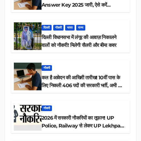
Answer Key 2025 जारी, ऐसे करें
डाउनलोड
दिल्ली
नौकरी
भारत
राज्य
दिल्ली विधानसभा में लंगूर की आवाज़ निकालने
वालों को नौकरी! मिलेगी सैलरी और बीमा कवर
नौकरी
कल है आवेदन की आखिरी तारीख! 10वीं पास के
लिए निकली 406 पदों की सरकारी भर्ती, अभी करें
आवेदन
नौकरी
2026 में सरकारी नौकरियों का तूफान! UP
Police, Railway से लेकर UP Lekhpal
तक 84,000+ पदों के लिए drive शुरू