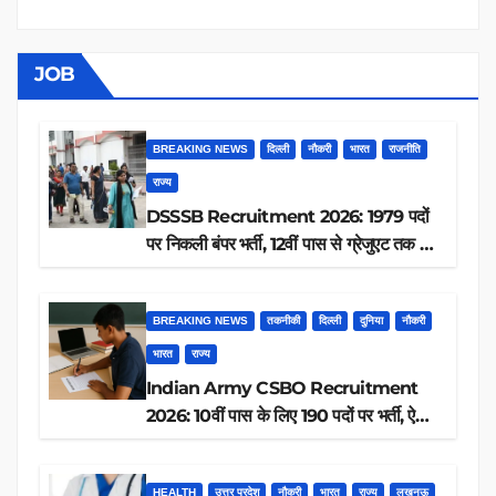
JOB
BREAKING NEWS
दिल्ली
नौकरी
भारत
राजनीति
राज्य
DSSSB Recruitment 2026: 1979 पदों
पर निकली बंपर भर्ती, 12वीं पास से ग्रेजुएट तक करें
आवेदन, जानें पूरी डिटेल
BREAKING NEWS
तकनीकी
दिल्ली
दुनिया
नौकरी
भारत
राज्य
Indian Army CSBO Recruitment
2026: 10वीं पास के लिए 190 पदों पर भर्ती, ऐसे
करें आवेदन
HEALTH
उत्तर प्रदेश
नौकरी
भारत
राज्य
लखनऊ