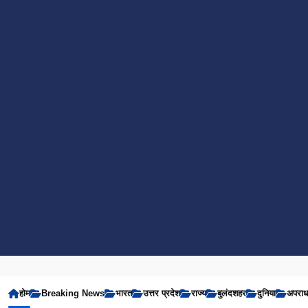
होम
Breaking News
भारत
उत्तर प्रदेश
राज्य
बुलंदशहर
दुनिया
अपरा