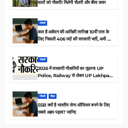
वालों को नौकरी! मिलेगी सैलरी और बीमा कवर
नौकरी
कल है आवेदन की आखिरी तारीख! 10वीं पास के
लिए निकली 406 पदों की सरकारी भर्ती, अभी करें
आवेदन
नौकरी
2026 में सरकारी नौकरियों का तूफान! UP
Police, Railway से लेकर UP Lekhpal
तक 84,000+ पदों के लिए drive शुरू
नौकरी
शिक्षा
SSB क्यों है भारतीय सेना ऑफिसर बनने के लिए
सबसे अहम पड़ाव? जानिए