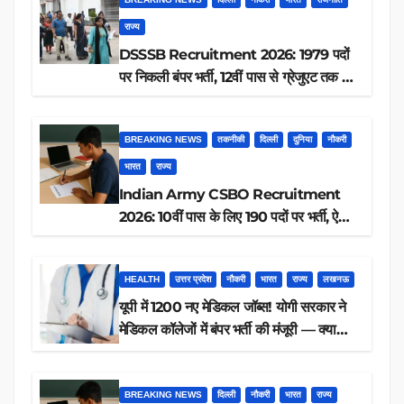
राज्य
DSSSB Recruitment 2026: 1979 पदों
पर निकली बंपर भर्ती, 12वीं पास से ग्रेजुएट तक करें
आवेदन, जानें पूरी डिटेल
BREAKING NEWS
तकनीकी
दिल्ली
दुनिया
नौकरी
भारत
राज्य
Indian Army CSBO Recruitment
2026: 10वीं पास के लिए 190 पदों पर भर्ती, ऐसे
करें आवेदन
HEALTH
उत्तर प्रदेश
नौकरी
भारत
राज्य
लखनऊ
यूपी में 1200 नए मेडिकल जॉब्स! योगी सरकार ने
मेडिकल कॉलेजों में बंपर भर्ती की मंजूरी — क्या
आप पात्र हैं?
BREAKING NEWS
दिल्ली
नौकरी
भारत
राज्य