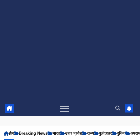
होम
Breaking News
भारत
उत्तर प्रदेश
राज्य
बुलंदशहर
दुनिया
अपरा