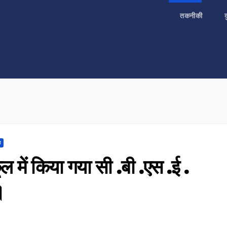
तकनीकी
ा
ूल में किया गया सी .बी .एस .ई .
।