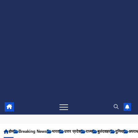
होम
Breaking News
भारत
उत्तर प्रदेश
राज्य
बुलंदशहर
दुनिया
अपरा