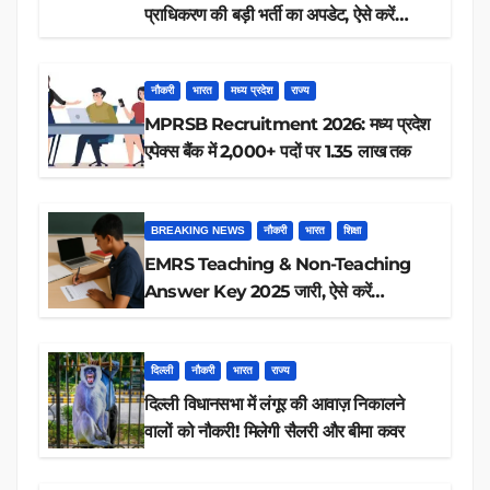
प्राधिकरण की बड़ी भर्ती का अपडेट, ऐसे करें
रिजल्ट चेक
नौकरी
भारत
मध्य प्रदेश
राज्य
MPRSB Recruitment 2026: मध्य प्रदेश
एपेक्स बैंक में 2,000+ पदों पर 1.35 लाख तक
BREAKING NEWS
नौकरी
भारत
शिक्षा
EMRS Teaching & Non-Teaching
Answer Key 2025 जारी, ऐसे करें
डाउनलोड
दिल्ली
नौकरी
भारत
राज्य
दिल्ली विधानसभा में लंगूर की आवाज़ निकालने
वालों को नौकरी! मिलेगी सैलरी और बीमा कवर