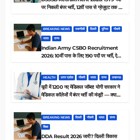
पर निकली बंपर भर्ती, 12वीं पास से ग्रेजुएट तक करें
आवेदन, जानें पूरी डिटेल
BREAKING NEWS
तकनीकी
दिल्ली
दुनिया
नौकरी
भारत
राज्य
Indian Army CSBO Recruitment
2026: 10वीं पास के लिए 190 पदों पर भर्ती, ऐसे
करें आवेदन
HEALTH
उत्तर प्रदेश
नौकरी
भारत
राज्य
लखनऊ
यूपी में 1200 नए मेडिकल जॉब्स! योगी सरकार ने
मेडिकल कॉलेजों में बंपर भर्ती की मंजूरी — क्या
आप पात्र हैं?
BREAKING NEWS
दिल्ली
नौकरी
भारत
राज्य
शिक्षा
DDA Result 2026 जारी? दिल्ली विकास