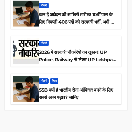
नौकरी
कल है आवेदन की आखिरी तारीख! 10वीं पास के
लिए निकली 406 पदों की सरकारी भर्ती, अभी करें
आवेदन
नौकरी
2026 में सरकारी नौकरियों का तूफान! UP
Police, Railway से लेकर UP Lekhpal
तक 84,000+ पदों के लिए drive शुरू
नौकरी
शिक्षा
SSB क्यों है भारतीय सेना ऑफिसर बनने के लिए
सबसे अहम पड़ाव? जानिए