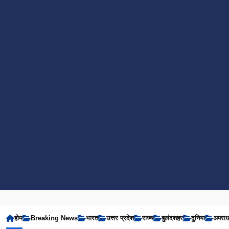
होम
Breaking News
भारत
उत्तर प्रदेश
राज्य
बुलंदशहर
दुनिया
अपरा