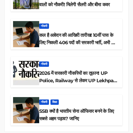
वालों को नौकरी! मिलेगी सैलरी और बीमा कवर
नौकरी
कल है आवेदन की आखिरी तारीख! 10वीं पास के
लिए निकली 406 पदों की सरकारी भर्ती, अभी करें
आवेदन
नौकरी
2026 में सरकारी नौकरियों का तूफान! UP
Police, Railway से लेकर UP Lekhpal
तक 84,000+ पदों के लिए drive शुरू
नौकरी
शिक्षा
SSB क्यों है भारतीय सेना ऑफिसर बनने के लिए
सबसे अहम पड़ाव? जानिए