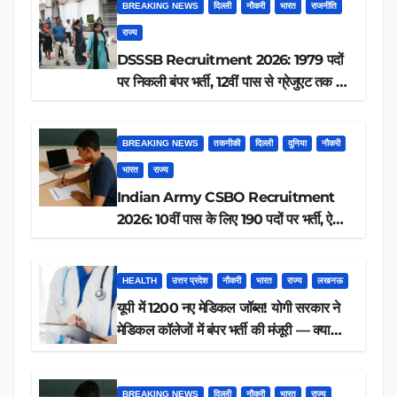
BREAKING NEWS
दिल्ली
नौकरी
भारत
राजनीति
राज्य
DSSSB Recruitment 2026: 1979 पदों
पर निकली बंपर भर्ती, 12वीं पास से ग्रेजुएट तक करें
आवेदन, जानें पूरी डिटेल
BREAKING NEWS
तकनीकी
दिल्ली
दुनिया
नौकरी
भारत
राज्य
Indian Army CSBO Recruitment
2026: 10वीं पास के लिए 190 पदों पर भर्ती, ऐसे
करें आवेदन
HEALTH
उत्तर प्रदेश
नौकरी
भारत
राज्य
लखनऊ
यूपी में 1200 नए मेडिकल जॉब्स! योगी सरकार ने
मेडिकल कॉलेजों में बंपर भर्ती की मंजूरी — क्या
आप पात्र हैं?
BREAKING NEWS
दिल्ली
नौकरी
भारत
राज्य