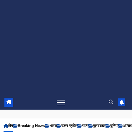
होम
Breaking News
भारत
उत्तर प्रदेश
राज्य
बुलंदशहर
दुनिया
अपरा