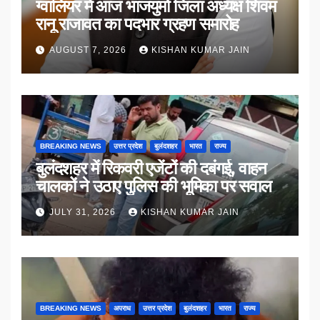
ग्वालियर में आज भाजयुमो जिला अध्यक्ष शिवम
रानू राजावत का पदभार ग्रहण समारोह
AUGUST 7, 2026
KISHAN KUMAR JAIN
BREAKING NEWS
उत्तर प्रदेश
बुलंदशहर
भारत
राज्य
बुलंदशहर में रिकवरी एजेंटों की दबंगई, वाहन
चालकों ने उठाए पुलिस की भूमिका पर सवाल
JULY 31, 2026
KISHAN KUMAR JAIN
BREAKING NEWS
अपराध
उत्तर प्रदेश
बुलंदशहर
भारत
राज्य