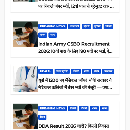
पर निकली बंपर भर्ती, 12वीं पास से ग्रेजुएट तक करें
आवेदन, जानें पूरी डिटेल
BREAKING NEWS
तकनीकी
दिल्ली
दुनिया
नौकरी
भारत
राज्य
Indian Army CSBO Recruitment
2026: 10वीं पास के लिए 190 पदों पर भर्ती, ऐसे
करें आवेदन
HEALTH
उत्तर प्रदेश
नौकरी
भारत
राज्य
लखनऊ
यूपी में 1200 नए मेडिकल जॉब्स! योगी सरकार ने
मेडिकल कॉलेजों में बंपर भर्ती की मंजूरी — क्या
आप पात्र हैं?
BREAKING NEWS
दिल्ली
नौकरी
भारत
राज्य
शिक्षा
DDA Result 2026 जारी? दिल्ली विकास