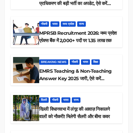
प्राधिकरण की बड़ी भर्ती का अपडेट, ऐसे करें
रिजल्ट चेक
नौकरी
भारत
मध्य प्रदेश
राज्य
MPRSB Recruitment 2026: मध्य प्रदेश
एपेक्स बैंक में 2,000+ पदों पर 1.35 लाख तक
BREAKING NEWS
नौकरी
भारत
शिक्षा
EMRS Teaching & Non-Teaching
Answer Key 2025 जारी, ऐसे करें
डाउनलोड
दिल्ली
नौकरी
भारत
राज्य
दिल्ली विधानसभा में लंगूर की आवाज़ निकालने
वालों को नौकरी! मिलेगी सैलरी और बीमा कवर