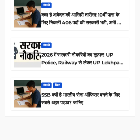
नौकरी
कल है आवेदन की आखिरी तारीख! 10वीं पास के
लिए निकली 406 पदों की सरकारी भर्ती, अभी करें
आवेदन
नौकरी
2026 में सरकारी नौकरियों का तूफान! UP
Police, Railway से लेकर UP Lekhpal
तक 84,000+ पदों के लिए drive शुरू
नौकरी
शिक्षा
SSB क्यों है भारतीय सेना ऑफिसर बनने के लिए
सबसे अहम पड़ाव? जानिए