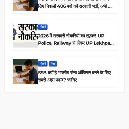
लिए निकली 406 पदों की सरकारी भर्ती, अभी करें
आवेदन
नौकरी
2026 में सरकारी नौकरियों का तूफान! UP
Police, Railway से लेकर UP Lekhpal
तक 84,000+ पदों के लिए drive शुरू
नौकरी
शिक्षा
SSB क्यों है भारतीय सेना ऑफिसर बनने के लिए
सबसे अहम पड़ाव? जानिए