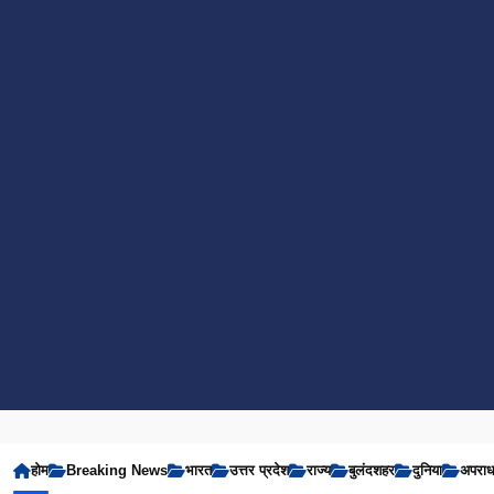
होम
Breaking News
भारत
उत्तर प्रदेश
राज्य
बुलंदशहर
दुनिया
अपरा