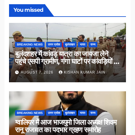
You missed
BREAKING NEWS
उत्तर प्रदेश
बुलंदशहर
भारत
राज्य
बुलंदशहर में कांवड़ यात्रा का जायजा लेने
पहुंचे एसपी ग्रामीण, गंगा घाटों पर कांवड़ियों से
किया संवाद
AUGUST 7, 2026
KISHAN KUMAR JAIN
BREAKING NEWS
उत्तर प्रदेश
बुलंदशहर
भारत
राज्य
ग्वालियर में आज भाजयुमो जिला अध्यक्ष शिवम
रानू राजावत का पदभार ग्रहण समारोह