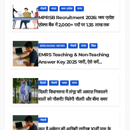
नौकरी
भारत
मध्य प्रदेश
राज्य
MPRSB Recruitment 2026: मध्य प्रदेश
एपेक्स बैंक में 2,000+ पदों पर 1.35 लाख तक
BREAKING NEWS
नौकरी
भारत
शिक्षा
EMRS Teaching & Non-Teaching
Answer Key 2025 जारी, ऐसे करें
डाउनलोड
दिल्ली
नौकरी
भारत
राज्य
दिल्ली विधानसभा में लंगूर की आवाज़ निकालने
वालों को नौकरी! मिलेगी सैलरी और बीमा कवर
नौकरी
कल है आवेदन की आखिरी तारीख! 10वीं पास के