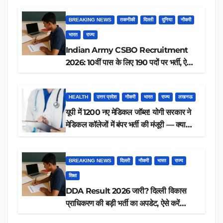
BREAKING NEWS
तकनीकी
दिल्ली
दुनिया
नौकरी
भारत
राज्य
Indian Army CSBO Recruitment
2026: 10वीं पास के लिए 190 पदों पर भर्ती, ऐसे
करें आवेदन
HEALTH
उत्तर प्रदेश
नौकरी
भारत
राज्य
लखनऊ
यूपी में 1200 नए मेडिकल जॉब्स! योगी सरकार ने
मेडिकल कॉलेजों में बंपर भर्ती की मंजूरी — क्या
आप पात्र हैं?
BREAKING NEWS
दिल्ली
नौकरी
भारत
राज्य
शिक्षा
DDA Result 2026 जारी? दिल्ली विकास
प्राधिकरण की बड़ी भर्ती का अपडेट, ऐसे करें
रिजल्ट चेक