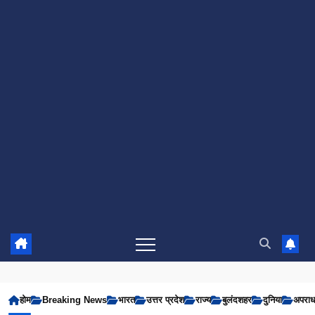
होम
Breaking News
भारत
उत्तर प्रदेश
राज्य
बुलंदशहर
दुनिया
अपरा