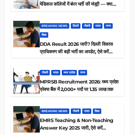
मेडिकल कॉलेजों में बंपर भर्ती की मंजूरी — क्या
आप पात्र हैं?
BREAKING NEWS
दिल्ली
नौकरी
भारत
राज्य
शिक्षा
DDA Result 2026 जारी? दिल्ली विकास
प्राधिकरण की बड़ी भर्ती का अपडेट, ऐसे करें
रिजल्ट चेक
नौकरी
भारत
मध्य प्रदेश
राज्य
MPRSB Recruitment 2026: मध्य प्रदेश
एपेक्स बैंक में 2,000+ पदों पर 1.35 लाख तक
BREAKING NEWS
नौकरी
भारत
शिक्षा
EMRS Teaching & Non-Teaching
Answer Key 2025 जारी, ऐसे करें