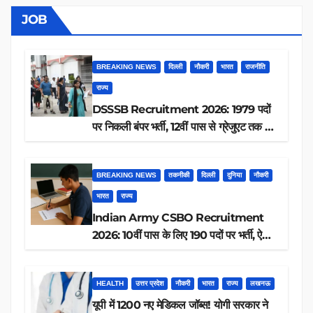
JOB
BREAKING NEWS
दिल्ली
नौकरी
भारत
राजनीति
राज्य
DSSSB Recruitment 2026: 1979 पदों
पर निकली बंपर भर्ती, 12वीं पास से ग्रेजुएट तक करें
आवेदन, जानें पूरी डिटेल
BREAKING NEWS
तकनीकी
दिल्ली
दुनिया
नौकरी
भारत
राज्य
Indian Army CSBO Recruitment
2026: 10वीं पास के लिए 190 पदों पर भर्ती, ऐसे
करें आवेदन
HEALTH
उत्तर प्रदेश
नौकरी
भारत
राज्य
लखनऊ
यूपी में 1200 नए मेडिकल जॉब्स! योगी सरकार ने