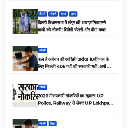
डाउनलोड
दिल्ली
नौकरी
भारत
राज्य
दिल्ली विधानसभा में लंगूर की आवाज़ निकालने
वालों को नौकरी! मिलेगी सैलरी और बीमा कवर
नौकरी
कल है आवेदन की आखिरी तारीख! 10वीं पास के
लिए निकली 406 पदों की सरकारी भर्ती, अभी करें
आवेदन
नौकरी
2026 में सरकारी नौकरियों का तूफान! UP
Police, Railway से लेकर UP Lekhpal
तक 84,000+ पदों के लिए drive शुरू
नौकरी
शिक्षा