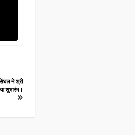
िंघल ने श्री
िया शुभारंभ।