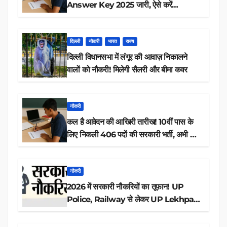
Answer Key 2025 जारी, ऐसे करें
डाउनलोड
दिल्ली
नौकरी
भारत
राज्य
दिल्ली विधानसभा में लंगूर की आवाज़ निकालने
वालों को नौकरी! मिलेगी सैलरी और बीमा कवर
नौकरी
कल है आवेदन की आखिरी तारीख! 10वीं पास के
लिए निकली 406 पदों की सरकारी भर्ती, अभी करें
आवेदन
नौकरी
2026 में सरकारी नौकरियों का तूफान! UP
Police, Railway से लेकर UP Lekhpal
तक 84,000+ पदों के लिए drive शुरू