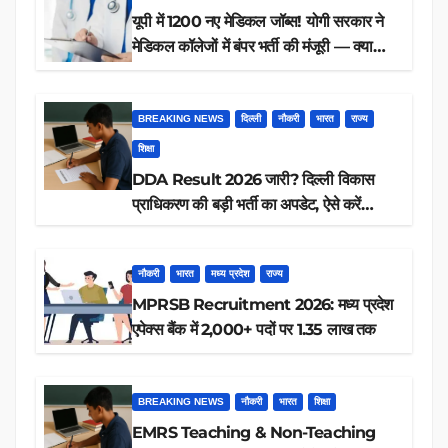
यूपी में 1200 नए मेडिकल जॉब्स! योगी सरकार ने
मेडिकल कॉलेजों में बंपर भर्ती की मंजूरी — क्या
आप पात्र हैं?
BREAKING NEWS
दिल्ली
नौकरी
भारत
राज्य
शिक्षा
DDA Result 2026 जारी? दिल्ली विकास
प्राधिकरण की बड़ी भर्ती का अपडेट, ऐसे करें
रिजल्ट चेक
नौकरी
भारत
मध्य प्रदेश
राज्य
MPRSB Recruitment 2026: मध्य प्रदेश
एपेक्स बैंक में 2,000+ पदों पर 1.35 लाख तक
BREAKING NEWS
नौकरी
भारत
शिक्षा
EMRS Teaching & Non-Teaching