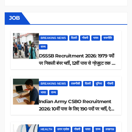
JOB
BREAKING NEWS
दिल्ली
नौकरी
भारत
राजनीति
राज्य
DSSSB Recruitment 2026: 1979 पदों
पर निकली बंपर भर्ती, 12वीं पास से ग्रेजुएट तक करें
आवेदन, जानें पूरी डिटेल
BREAKING NEWS
तकनीकी
दिल्ली
दुनिया
नौकरी
भारत
राज्य
Indian Army CSBO Recruitment
2026: 10वीं पास के लिए 190 पदों पर भर्ती, ऐसे
करें आवेदन
HEALTH
उत्तर प्रदेश
नौकरी
भारत
राज्य
लखनऊ