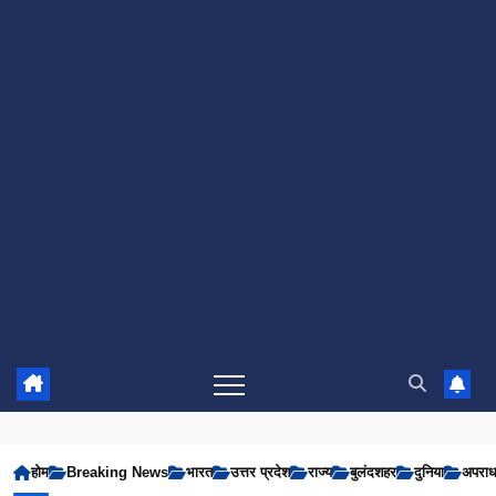
होम
Breaking News
भारत
उत्तर प्रदेश
राज्य
बुलंदशहर
दुनिया
अपरा