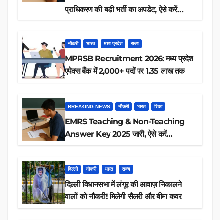
प्राधिकरण की बड़ी भर्ती का अपडेट, ऐसे करें
रिजल्ट चेक
नौकरी
भारत
मध्य प्रदेश
राज्य
MPRSB Recruitment 2026: मध्य प्रदेश
एपेक्स बैंक में 2,000+ पदों पर 1.35 लाख तक
BREAKING NEWS
नौकरी
भारत
शिक्षा
EMRS Teaching & Non-Teaching
Answer Key 2025 जारी, ऐसे करें
डाउनलोड
दिल्ली
नौकरी
भारत
राज्य
दिल्ली विधानसभा में लंगूर की आवाज़ निकालने
वालों को नौकरी! मिलेगी सैलरी और बीमा कवर