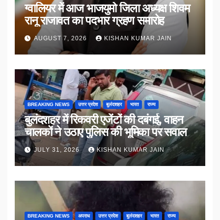
ग्वालियर में आज भाजयुमो जिला अध्यक्ष शिवम
रानू राजावत का पदभार ग्रहण समारोह
AUGUST 7, 2026
KISHAN KUMAR JAIN
BREAKING NEWS
उत्तर प्रदेश
बुलंदशहर
भारत
राज्य
बुलंदशहर में रिकवरी एजेंटों की दबंगई, वाहन
चालकों ने उठाए पुलिस की भूमिका पर सवाल
JULY 31, 2026
KISHAN KUMAR JAIN
BREAKING NEWS
अपराध
उत्तर प्रदेश
बुलंदशहर
भारत
राज्य