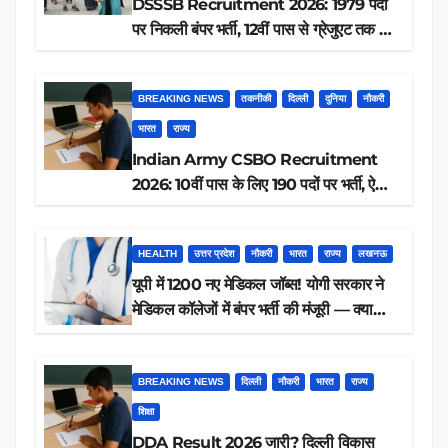
DSSSB Recruitment 2026: 1979 पदों
पर निकली बंपर भर्ती, 12वीं पास से ग्रेजुएट तक करें
आवेदन, जानें पूरी डिटेल
BREAKING NEWS
तकनीकी
दिल्ली
दुनिया
नौकरी
भारत
राज्य
Indian Army CSBO Recruitment
2026: 10वीं पास के लिए 190 पदों पर भर्ती, ऐसे
करें आवेदन
HEALTH
उत्तर प्रदेश
नौकरी
भारत
राज्य
लखनऊ
यूपी में 1200 नए मेडिकल जॉब्स! योगी सरकार ने
मेडिकल कॉलेजों में बंपर भर्ती की मंजूरी — क्या
आप पात्र हैं?
BREAKING NEWS
दिल्ली
नौकरी
भारत
राज्य
शिक्षा
DDA Result 2026 जारी? दिल्ली विकास