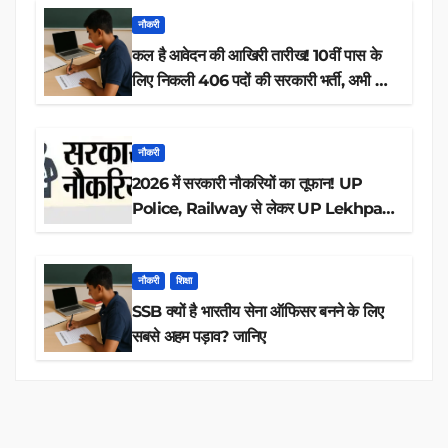
नौकरी
कल है आवेदन की आखिरी तारीख! 10वीं पास के
लिए निकली 406 पदों की सरकारी भर्ती, अभी करें
आवेदन
नौकरी
2026 में सरकारी नौकरियों का तूफान! UP
Police, Railway से लेकर UP Lekhpal
तक 84,000+ पदों के लिए drive शुरू
नौकरी
शिक्षा
SSB क्यों है भारतीय सेना ऑफिसर बनने के लिए
सबसे अहम पड़ाव? जानिए