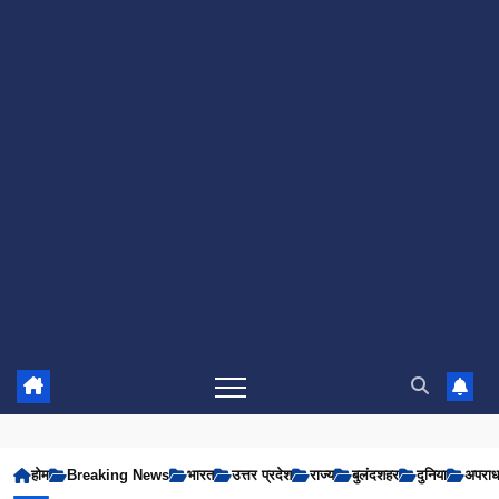
होम
Breaking News
भारत
उत्तर प्रदेश
राज्य
बुलंदशहर
दुनिया
अपरा