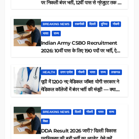
पर निकली बंपर भर्ती, 12वीं पास से ग्रेजुएट तक करें
आवेदन, जानें पूरी डिटेल
BREAKING NEWS
तकनीकी
दिल्ली
दुनिया
नौकरी
भारत
राज्य
Indian Army CSBO Recruitment
2026: 10वीं पास के लिए 190 पदों पर भर्ती, ऐसे
करें आवेदन
HEALTH
उत्तर प्रदेश
नौकरी
भारत
राज्य
लखनऊ
यूपी में 1200 नए मेडिकल जॉब्स! योगी सरकार ने
मेडिकल कॉलेजों में बंपर भर्ती की मंजूरी — क्या
आप पात्र हैं?
BREAKING NEWS
दिल्ली
नौकरी
भारत
राज्य
शिक्षा
DDA Result 2026 जारी? दिल्ली विकास
प्राधिकरण की बड़ी भर्ती का अपडेट, ऐसे करें