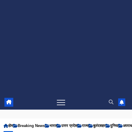
होम
Breaking News
भारत
उत्तर प्रदेश
राज्य
बुलंदशहर
दुनिया
अपरा