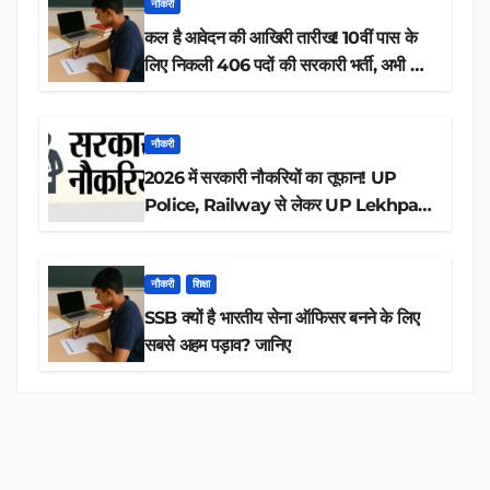
नौकरी
कल है आवेदन की आखिरी तारीख! 10वीं पास के
लिए निकली 406 पदों की सरकारी भर्ती, अभी करें
आवेदन
नौकरी
2026 में सरकारी नौकरियों का तूफान! UP
Police, Railway से लेकर UP Lekhpal
तक 84,000+ पदों के लिए drive शुरू
नौकरी
शिक्षा
SSB क्यों है भारतीय सेना ऑफिसर बनने के लिए
सबसे अहम पड़ाव? जानिए