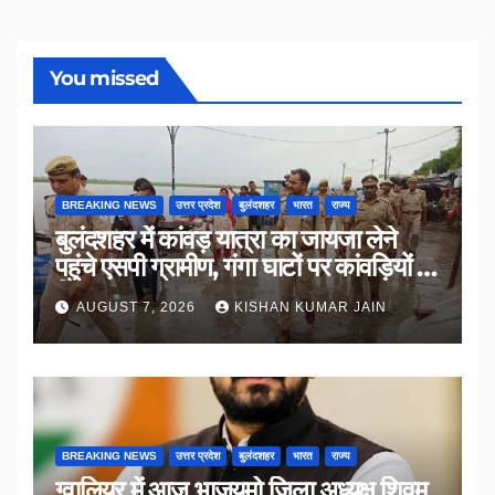
You missed
BREAKING NEWS
उत्तर प्रदेश
बुलंदशहर
भारत
राज्य
बुलंदशहर में कांवड़ यात्रा का जायजा लेने
पहुंचे एसपी ग्रामीण, गंगा घाटों पर कांवड़ियों से
किया संवाद
AUGUST 7, 2026
KISHAN KUMAR JAIN
BREAKING NEWS
उत्तर प्रदेश
बुलंदशहर
भारत
राज्य
ग्वालियर में आज भाजयुमो जिला अध्यक्ष शिवम