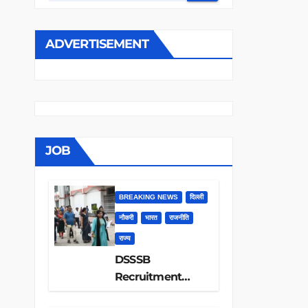
ADVERTISEMENT
JOB
BREAKING NEWS
दिल्ली
नौकरी
भारत
राजनीति
राज्य
DSSSB
Recruitment
2026: 1979 पदों पर