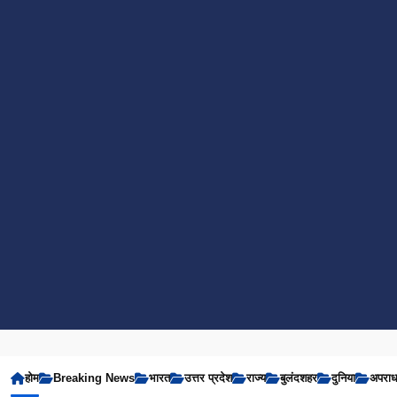
होम
Breaking News
भारत
उत्तर प्रदेश
राज्य
बुलंदशहर
दुनिया
अपरा