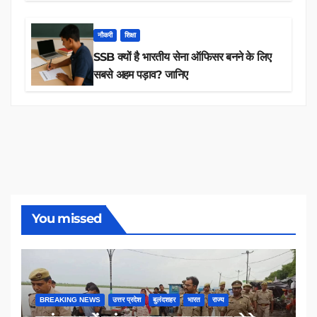
तक 84,000+ पदों के लिए drive शुरू
नौकरी
शिक्षा
SSB क्यों है भारतीय सेना ऑफिसर बनने के लिए
सबसे अहम पड़ाव? जानिए
You missed
BREAKING NEWS
उत्तर प्रदेश
बुलंदशहर
भारत
राज्य