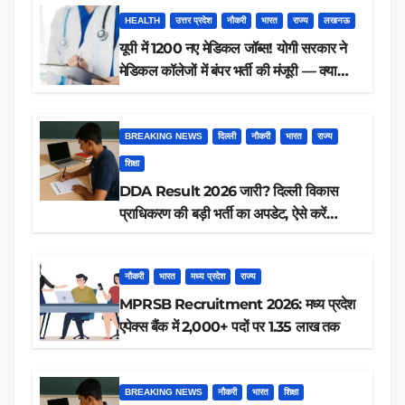
HEALTH
उत्तर प्रदेश
नौकरी
भारत
राज्य
लखनऊ
यूपी में 1200 नए मेडिकल जॉब्स! योगी सरकार ने
मेडिकल कॉलेजों में बंपर भर्ती की मंजूरी — क्या
आप पात्र हैं?
BREAKING NEWS
दिल्ली
नौकरी
भारत
राज्य
शिक्षा
DDA Result 2026 जारी? दिल्ली विकास
प्राधिकरण की बड़ी भर्ती का अपडेट, ऐसे करें
रिजल्ट चेक
नौकरी
भारत
मध्य प्रदेश
राज्य
MPRSB Recruitment 2026: मध्य प्रदेश
एपेक्स बैंक में 2,000+ पदों पर 1.35 लाख तक
BREAKING NEWS
नौकरी
भारत
शिक्षा