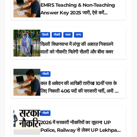
EMRS Teaching & Non-Teaching
Answer Key 2025 जारी, ऐसे करें
डाउनलोड
दिल्ली
नौकरी
भारत
राज्य
दिल्ली विधानसभा में लंगूर की आवाज़ निकालने
वालों को नौकरी! मिलेगी सैलरी और बीमा कवर
नौकरी
कल है आवेदन की आखिरी तारीख! 10वीं पास के
लिए निकली 406 पदों की सरकारी भर्ती, अभी करें
आवेदन
नौकरी
2026 में सरकारी नौकरियों का तूफान! UP
Police, Railway से लेकर UP Lekhpal