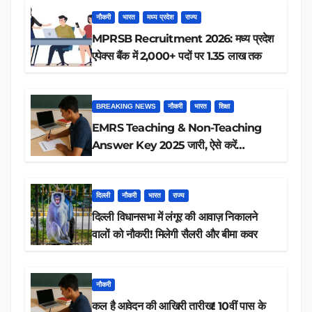
नौकरी
भारत
मध्य प्रदेश
राज्य
MPRSB Recruitment 2026: मध्य प्रदेश
एपेक्स बैंक में 2,000+ पदों पर 1.35 लाख तक
BREAKING NEWS
नौकरी
भारत
शिक्षा
EMRS Teaching & Non-Teaching
Answer Key 2025 जारी, ऐसे करें
डाउनलोड
दिल्ली
नौकरी
भारत
राज्य
दिल्ली विधानसभा में लंगूर की आवाज़ निकालने
वालों को नौकरी! मिलेगी सैलरी और बीमा कवर
नौकरी
कल है आवेदन की आखिरी तारीख! 10वीं पास के