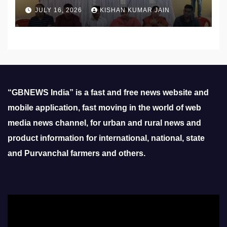
प्रस्तावों को मिली मंजूरी
JULY 16, 2026
KISHAN KUMAR JAIN
“GBNEWS India” is a fast and free news website and
mobile application, fast moving in the world of web
media news channel, for urban and rural news and
product information for international, national, state
and Purvanchal farmers and others.
Video
Player