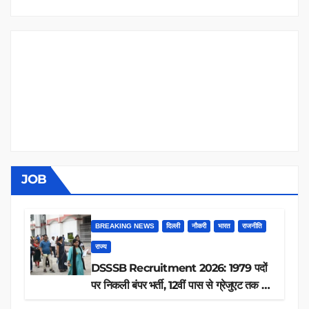
JOB
BREAKING NEWS
दिल्ली
नौकरी
भारत
राजनीति
राज्य
DSSSB Recruitment 2026: 1979 पदों
पर निकली बंपर भर्ती, 12वीं पास से ग्रेजुएट तक करें
आवेदन, जानें पूरी डिटेल