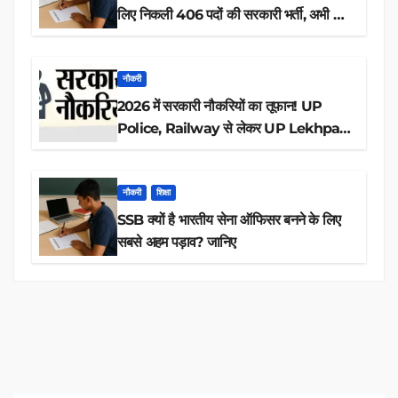
लिए निकली 406 पदों की सरकारी भर्ती, अभी करें
आवेदन
नौकरी
2026 में सरकारी नौकरियों का तूफान! UP
Police, Railway से लेकर UP Lekhpal
तक 84,000+ पदों के लिए drive शुरू
नौकरी
शिक्षा
SSB क्यों है भारतीय सेना ऑफिसर बनने के लिए
सबसे अहम पड़ाव? जानिए