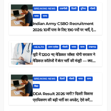
BREAKING NEWS
तकनीकी
दिल्ली
दुनिया
नौकरी
भारत
राज्य
Indian Army CSBO Recruitment
2026: 10वीं पास के लिए 190 पदों पर भर्ती, ऐसे
करें आवेदन
HEALTH
उत्तर प्रदेश
नौकरी
भारत
राज्य
लखनऊ
यूपी में 1200 नए मेडिकल जॉब्स! योगी सरकार ने
मेडिकल कॉलेजों में बंपर भर्ती की मंजूरी — क्या
आप पात्र हैं?
BREAKING NEWS
दिल्ली
नौकरी
भारत
राज्य
शिक्षा
DDA Result 2026 जारी? दिल्ली विकास
प्राधिकरण की बड़ी भर्ती का अपडेट, ऐसे करें
रिजल्ट चेक