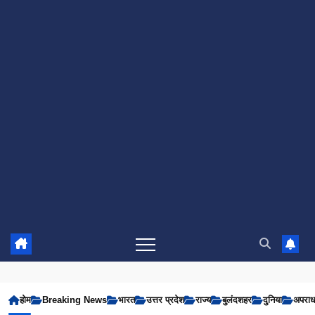
होम
Breaking News
भारत
उत्तर प्रदेश
राज्य
बुलंदशहर
दुनिया
अपरा