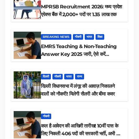
MPRSB Recruitment 2026: मध्य प्रदेश
एपेक्स बैंक में 2,000+ पदों पर 1.35 लाख तक
BREAKING NEWS
नौकरी
भारत
शिक्षा
EMRS Teaching & Non-Teaching
Answer Key 2025 जारी, ऐसे करें
डाउनलोड
दिल्ली
नौकरी
भारत
राज्य
दिल्ली विधानसभा में लंगूर की आवाज़ निकालने
वालों को नौकरी! मिलेगी सैलरी और बीमा कवर
नौकरी
कल है आवेदन की आखिरी तारीख! 10वीं पास के
लिए निकली 406 पदों की सरकारी भर्ती, अभी करें