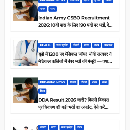
BREAKING NEWS
तकनीकी
दिल्ली
दुनिया
नौकरी
भारत
राज्य
Indian Army CSBO Recruitment
2026: 10वीं पास के लिए 190 पदों पर भर्ती, ऐसे
करें आवेदन
HEALTH
उत्तर प्रदेश
नौकरी
भारत
राज्य
लखनऊ
यूपी में 1200 नए मेडिकल जॉब्स! योगी सरकार ने
मेडिकल कॉलेजों में बंपर भर्ती की मंजूरी — क्या
आप पात्र हैं?
BREAKING NEWS
दिल्ली
नौकरी
भारत
राज्य
शिक्षा
DDA Result 2026 जारी? दिल्ली विकास
प्राधिकरण की बड़ी भर्ती का अपडेट, ऐसे करें
रिजल्ट चेक
नौकरी
भारत
मध्य प्रदेश
राज्य