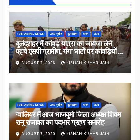
BREAKING NEWS
उत्तर प्रदेश
बुलंदशहर
भारत
राज्य
बुलंदशहर में कांवड़ यात्रा का जायजा लेने
पहुंचे एसपी ग्रामीण, गंगा घाटों पर कांवड़ियों से
किया संवाद
AUGUST 7, 2026
KISHAN KUMAR JAIN
BREAKING NEWS
उत्तर प्रदेश
बुलंदशहर
भारत
राज्य
ग्वालियर में आज भाजयुमो जिला अध्यक्ष शिवम
रानू राजावत का पदभार ग्रहण समारोह
AUGUST 7, 2026
KISHAN KUMAR JAIN