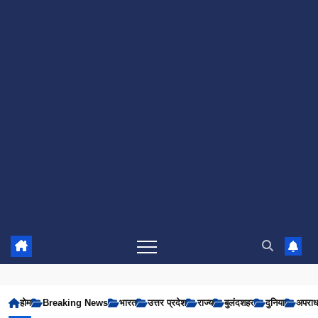
होम
Breaking News
भारत
उत्तर प्रदेश
राज्य
बुलंदशहर
दुनिया
अपरा