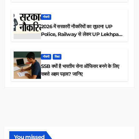
आवेदन
नौकरी
2026 में सरकारी नौकरियों का तूफान! UP
Police, Railway से लेकर UP Lekhpal
तक 84,000+ पदों के लिए drive शुरू
नौकरी
शिक्षा
SSB क्यों है भारतीय सेना ऑफिसर बनने के लिए
सबसे अहम पड़ाव? जानिए
You missed