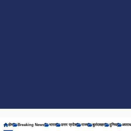
होम
Breaking News
भारत
उत्तर प्रदेश
राज्य
बुलंदशहर
दुनिया
अपरा