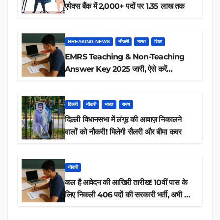
एपेक्स बैंक में 2,000+ पदों पर 1.35 लाख तक
BREAKING NEWS
नौकरी
भारत
शिक्षा
EMRS Teaching & Non-Teaching
Answer Key 2025 जारी, ऐसे करें
डाउनलोड
दिल्ली
नौकरी
भारत
राज्य
दिल्ली विधानसभा में लंगूर की आवाज़ निकालने
वालों को नौकरी! मिलेगी सैलरी और बीमा कवर
नौकरी
कल है आवेदन की आखिरी तारीख! 10वीं पास के
लिए निकली 406 पदों की सरकारी भर्ती, अभी करें
आवेदन