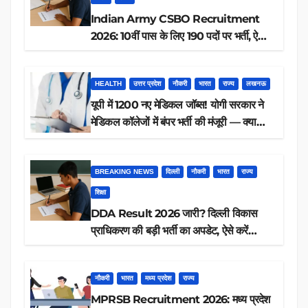
Indian Army CSBO Recruitment
2026: 10वीं पास के लिए 190 पदों पर भर्ती, ऐसे
करें आवेदन
HEALTH
उत्तर प्रदेश
नौकरी
भारत
राज्य
लखनऊ
यूपी में 1200 नए मेडिकल जॉब्स! योगी सरकार ने
मेडिकल कॉलेजों में बंपर भर्ती की मंजूरी — क्या
आप पात्र हैं?
BREAKING NEWS
दिल्ली
नौकरी
भारत
राज्य
शिक्षा
DDA Result 2026 जारी? दिल्ली विकास
प्राधिकरण की बड़ी भर्ती का अपडेट, ऐसे करें
रिजल्ट चेक
नौकरी
भारत
मध्य प्रदेश
राज्य
MPRSB Recruitment 2026: मध्य प्रदेश