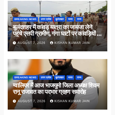
BREAKING NEWS
उत्तर प्रदेश
बुलंदशहर
भारत
राज्य
बुलंदशहर में कांवड़ यात्रा का जायजा लेने
पहुंचे एसपी ग्रामीण, गंगा घाटों पर कांवड़ियों से
किया संवाद
AUGUST 7, 2026
KISHAN KUMAR JAIN
BREAKING NEWS
उत्तर प्रदेश
बुलंदशहर
भारत
राज्य
ग्वालियर में आज भाजयुमो जिला अध्यक्ष शिवम
रानू राजावत का पदभार ग्रहण समारोह
AUGUST 7, 2026
KISHAN KUMAR JAIN