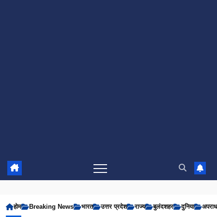
होम
Breaking News
भारत
उत्तर प्रदेश
राज्य
बुलंदशहर
दुनिया
अपरा