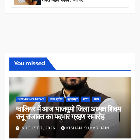
You missed
BREAKING NEWS
उत्तर प्रदेश
बुलंदशहर
भारत
राज्य
ग्वालियर में आज भाजयुमो जिला अध्यक्ष शिवम
रानू राजावत का पदभार ग्रहण समारोह
AUGUST 7, 2026
KISHAN KUMAR JAIN