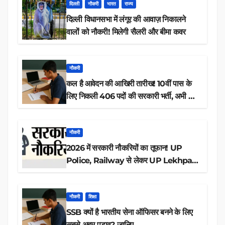
दिल्ली
नौकरी
भारत
राज्य
दिल्ली विधानसभा में लंगूर की आवाज़ निकालने
वालों को नौकरी! मिलेगी सैलरी और बीमा कवर
नौकरी
कल है आवेदन की आखिरी तारीख! 10वीं पास के
लिए निकली 406 पदों की सरकारी भर्ती, अभी करें
आवेदन
नौकरी
2026 में सरकारी नौकरियों का तूफान! UP
Police, Railway से लेकर UP Lekhpal
तक 84,000+ पदों के लिए drive शुरू
नौकरी
शिक्षा
SSB क्यों है भारतीय सेना ऑफिसर बनने के लिए
सबसे अहम पड़ाव? जानिए