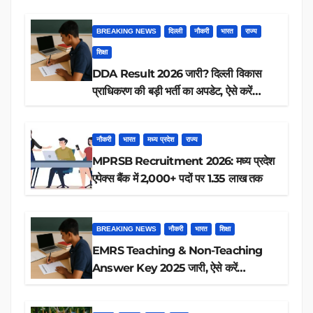
BREAKING NEWS
दिल्ली
नौकरी
भारत
राज्य
शिक्षा
DDA Result 2026 जारी? दिल्ली विकास
प्राधिकरण की बड़ी भर्ती का अपडेट, ऐसे करें
रिजल्ट चेक
नौकरी
भारत
मध्य प्रदेश
राज्य
MPRSB Recruitment 2026: मध्य प्रदेश
एपेक्स बैंक में 2,000+ पदों पर 1.35 लाख तक
BREAKING NEWS
नौकरी
भारत
शिक्षा
EMRS Teaching & Non-Teaching
Answer Key 2025 जारी, ऐसे करें
डाउनलोड