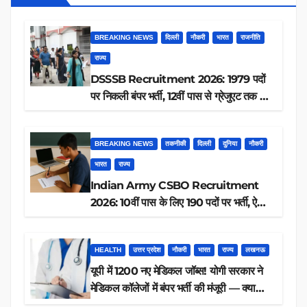
BREAKING NEWS
दिल्ली
नौकरी
भारत
राजनीति
राज्य
DSSSB Recruitment 2026: 1979 पदों
पर निकली बंपर भर्ती, 12वीं पास से ग्रेजुएट तक करें
आवेदन, जानें पूरी डिटेल
BREAKING NEWS
तकनीकी
दिल्ली
दुनिया
नौकरी
भारत
राज्य
Indian Army CSBO Recruitment
2026: 10वीं पास के लिए 190 पदों पर भर्ती, ऐसे
करें आवेदन
HEALTH
उत्तर प्रदेश
नौकरी
भारत
राज्य
लखनऊ
यूपी में 1200 नए मेडिकल जॉब्स! योगी सरकार ने
मेडिकल कॉलेजों में बंपर भर्ती की मंजूरी — क्या
आप पात्र हैं?