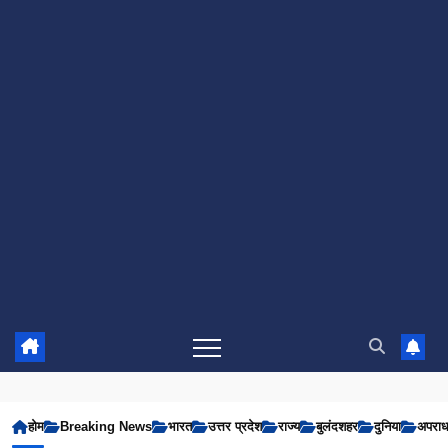
होम
Breaking News
भारत
उत्तर प्रदेश
राज्य
बुलंदशहर
दुनिया
अपरा