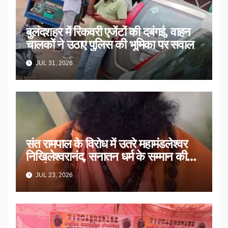
बुलंदशहर में रिकवरी एजेंटों की दबंगई, वाहन
चालकों ने उठाए पुलिस की भूमिका पर सवाल
JUL 31, 2026
संत रामपाल के विरोध में उतरे महामंडलेश्वर
निखिलेश्वरानंद, सनातन धर्म के सम्मान की
उठाई मांग
JUL 23, 2026