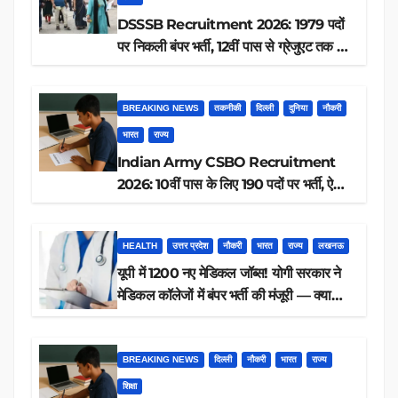
DSSSB Recruitment 2026: 1979 पदों
पर निकली बंपर भर्ती, 12वीं पास से ग्रेजुएट तक करें
आवेदन, जानें पूरी डिटेल
BREAKING NEWS
तकनीकी
दिल्ली
दुनिया
नौकरी
भारत
राज्य
Indian Army CSBO Recruitment
2026: 10वीं पास के लिए 190 पदों पर भर्ती, ऐसे
करें आवेदन
HEALTH
उत्तर प्रदेश
नौकरी
भारत
राज्य
लखनऊ
यूपी में 1200 नए मेडिकल जॉब्स! योगी सरकार ने
मेडिकल कॉलेजों में बंपर भर्ती की मंजूरी — क्या
आप पात्र हैं?
BREAKING NEWS
दिल्ली
नौकरी
भारत
राज्य
शिक्षा