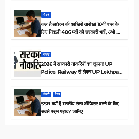
नौकरी
कल है आवेदन की आखिरी तारीख! 10वीं पास के
लिए निकली 406 पदों की सरकारी भर्ती, अभी करें
आवेदन
नौकरी
2026 में सरकारी नौकरियों का तूफान! UP
Police, Railway से लेकर UP Lekhpal
तक 84,000+ पदों के लिए drive शुरू
नौकरी
शिक्षा
SSB क्यों है भारतीय सेना ऑफिसर बनने के लिए
सबसे अहम पड़ाव? जानिए