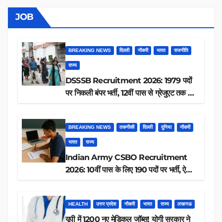
JOB
BREAKING NEWS
दिल्ली
नौकरी
भारत
राजनीति
राज्य
DSSSB Recruitment 2026: 1979 पदों
पर निकली बंपर भर्ती, 12वीं पास से ग्रेजुएट तक करें
आवेदन, जानें पूरी डिटेल
BREAKING NEWS
तकनीकी
दिल्ली
दुनिया
नौकरी
भारत
राज्य
Indian Army CSBO Recruitment
2026: 10वीं पास के लिए 190 पदों पर भर्ती, ऐसे
करें आवेदन
HEALTH
उत्तर प्रदेश
नौकरी
भारत
राज्य
लखनऊ
यूपी में 1200 नए मेडिकल जॉब्स! योगी सरकार ने