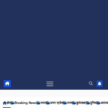
होम
Breaking News
भारत
उत्तर प्रदेश
राज्य
बुलंदशहर
दुनिया
अपरा