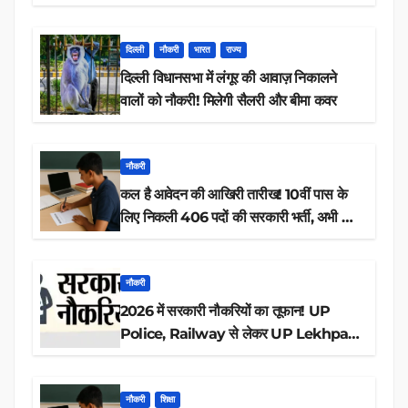
डाउनलोड
दिल्ली
नौकरी
भारत
राज्य
दिल्ली विधानसभा में लंगूर की आवाज़ निकालने
वालों को नौकरी! मिलेगी सैलरी और बीमा कवर
नौकरी
कल है आवेदन की आखिरी तारीख! 10वीं पास के
लिए निकली 406 पदों की सरकारी भर्ती, अभी करें
आवेदन
नौकरी
2026 में सरकारी नौकरियों का तूफान! UP
Police, Railway से लेकर UP Lekhpal
तक 84,000+ पदों के लिए drive शुरू
नौकरी
शिक्षा