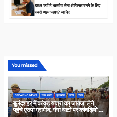
SSB क्यों है भारतीय सेना ऑफिसर बनने के लिए
सबसे अहम पड़ाव? जानिए
You missed
BREAKING NEWS
उत्तर प्रदेश
बुलंदशहर
भारत
राज्य
बुलंदशहर में कांवड़ यात्रा का जायजा लेने
पहुंचे एसपी ग्रामीण, गंगा घाटों पर कांवड़ियों से
किया संवाद