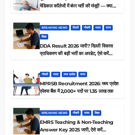
मेडिकल कॉलेजों में बंपर भर्ती की मंजूरी — क्या
आप पात्र हैं?
BREAKING NEWS
दिल्ली
नौकरी
भारत
राज्य
शिक्षा
DDA Result 2026 जारी? दिल्ली विकास
प्राधिकरण की बड़ी भर्ती का अपडेट, ऐसे करें
रिजल्ट चेक
नौकरी
भारत
मध्य प्रदेश
राज्य
MPRSB Recruitment 2026: मध्य प्रदेश
एपेक्स बैंक में 2,000+ पदों पर 1.35 लाख तक
BREAKING NEWS
नौकरी
भारत
शिक्षा
EMRS Teaching & Non-Teaching
Answer Key 2025 जारी, ऐसे करें