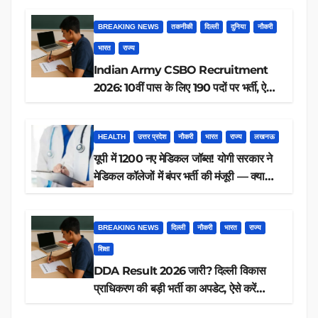
BREAKING NEWS
तकनीकी
दिल्ली
दुनिया
नौकरी
भारत
राज्य
Indian Army CSBO Recruitment
2026: 10वीं पास के लिए 190 पदों पर भर्ती, ऐसे
करें आवेदन
HEALTH
उत्तर प्रदेश
नौकरी
भारत
राज्य
लखनऊ
यूपी में 1200 नए मेडिकल जॉब्स! योगी सरकार ने
मेडिकल कॉलेजों में बंपर भर्ती की मंजूरी — क्या
आप पात्र हैं?
BREAKING NEWS
दिल्ली
नौकरी
भारत
राज्य
शिक्षा
DDA Result 2026 जारी? दिल्ली विकास
प्राधिकरण की बड़ी भर्ती का अपडेट, ऐसे करें
रिजल्ट चेक