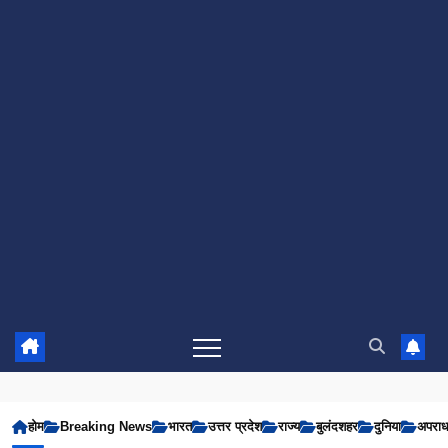
होम
Breaking News
भारत
उत्तर प्रदेश
राज्य
बुलंदशहर
दुनिया
अपरा