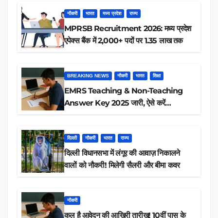
नौकरी
भारत
मध्य प्रदेश
राज्य
MPRSB Recruitment 2026: मध्य प्रदेश
एपेक्स बैंक में 2,000+ पदों पर 1.35 लाख तक
BREAKING NEWS
नौकरी
भारत
शिक्षा
EMRS Teaching & Non-Teaching
Answer Key 2025 जारी, ऐसे करें
डाउनलोड
दिल्ली
नौकरी
भारत
राज्य
दिल्ली विधानसभा में लंगूर की आवाज़ निकालने
वालों को नौकरी! मिलेगी सैलरी और बीमा कवर
नौकरी
कल है आवेदन की आखिरी तारीख! 10वीं पास के