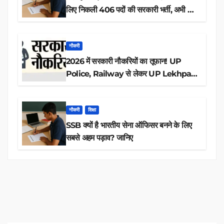
लिए निकली 406 पदों की सरकारी भर्ती, अभी करें
आवेदन
नौकरी
2026 में सरकारी नौकरियों का तूफान! UP
Police, Railway से लेकर UP Lekhpal
तक 84,000+ पदों के लिए drive शुरू
नौकरी
शिक्षा
SSB क्यों है भारतीय सेना ऑफिसर बनने के लिए
सबसे अहम पड़ाव? जानिए