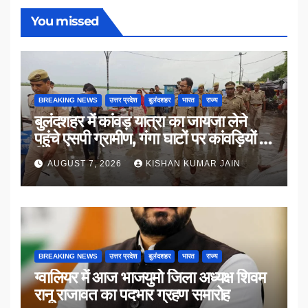
You missed
BREAKING NEWS
उत्तर प्रदेश
बुलंदशहर
भारत
राज्य
बुलंदशहर में कांवड़ यात्रा का जायजा लेने
पहुंचे एसपी ग्रामीण, गंगा घाटों पर कांवड़ियों से
किया संवाद
AUGUST 7, 2026
KISHAN KUMAR JAIN
BREAKING NEWS
उत्तर प्रदेश
बुलंदशहर
भारत
राज्य
ग्वालियर में आज भाजयुमो जिला अध्यक्ष शिवम
रानू राजावत का पदभार ग्रहण समारोह