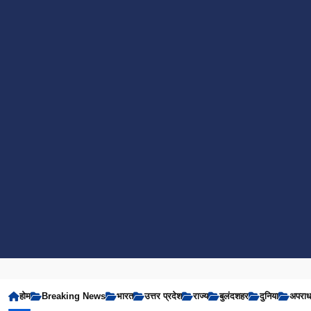
होम
Breaking News
भारत
उत्तर प्रदेश
राज्य
बुलंदशहर
दुनिया
अपरा