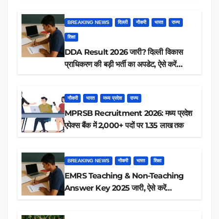
BREAKING NEWS
दिल्ली
नौकरी
भारत
राज्य
शिक्षा
DDA Result 2026 जारी? दिल्ली विकास
प्राधिकरण की बड़ी भर्ती का अपडेट, ऐसे करें
रिजल्ट चेक
नौकरी
भारत
मध्य प्रदेश
राज्य
MPRSB Recruitment 2026: मध्य प्रदेश
एपेक्स बैंक में 2,000+ पदों पर 1.35 लाख तक
BREAKING NEWS
नौकरी
भारत
शिक्षा
EMRS Teaching & Non-Teaching
Answer Key 2025 जारी, ऐसे करें
डाउनलोड