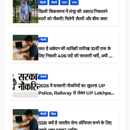
दिल्ली
नौकरी
भारत
राज्य
दिल्ली विधानसभा में लंगूर की आवाज़ निकालने
वालों को नौकरी! मिलेगी सैलरी और बीमा कवर
नौकरी
कल है आवेदन की आखिरी तारीख! 10वीं पास के
लिए निकली 406 पदों की सरकारी भर्ती, अभी करें
आवेदन
नौकरी
2026 में सरकारी नौकरियों का तूफान! UP
Police, Railway से लेकर UP Lekhpal
तक 84,000+ पदों के लिए drive शुरू
नौकरी
शिक्षा
SSB क्यों है भारतीय सेना ऑफिसर बनने के लिए