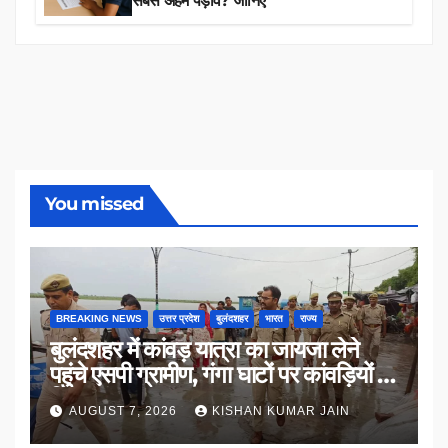
सबसे अहम पड़ाव? जानिए
You missed
BREAKING NEWS
उत्तर प्रदेश
बुलंदशहर
भारत
राज्य
बुलंदशहर में कांवड़ यात्रा का जायजा लेने
पहुंचे एसपी ग्रामीण, गंगा घाटों पर कांवड़ियों से
किया संवाद
AUGUST 7, 2026
KISHAN KUMAR JAIN