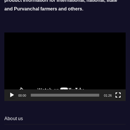
product information for international, national, state
and Purvanchal farmers and others.
Video
Player
00:00
01:26
About us