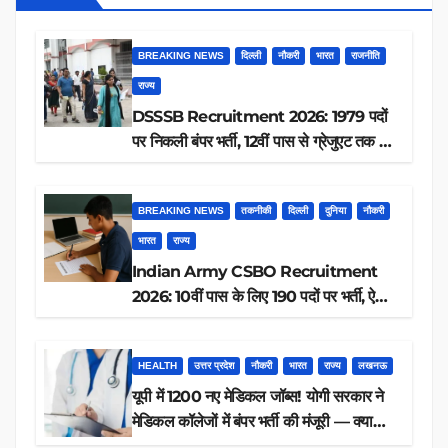
BREAKING NEWS
दिल्ली
नौकरी
भारत
राजनीति
राज्य
DSSSB Recruitment 2026: 1979 पदों
पर निकली बंपर भर्ती, 12वीं पास से ग्रेजुएट तक करें
आवेदन, जानें पूरी डिटेल
BREAKING NEWS
तकनीकी
दिल्ली
दुनिया
नौकरी
भारत
राज्य
Indian Army CSBO Recruitment
2026: 10वीं पास के लिए 190 पदों पर भर्ती, ऐसे
करें आवेदन
HEALTH
उत्तर प्रदेश
नौकरी
भारत
राज्य
लखनऊ
यूपी में 1200 नए मेडिकल जॉब्स! योगी सरकार ने
मेडिकल कॉलेजों में बंपर भर्ती की मंजूरी — क्या
आप पात्र हैं?