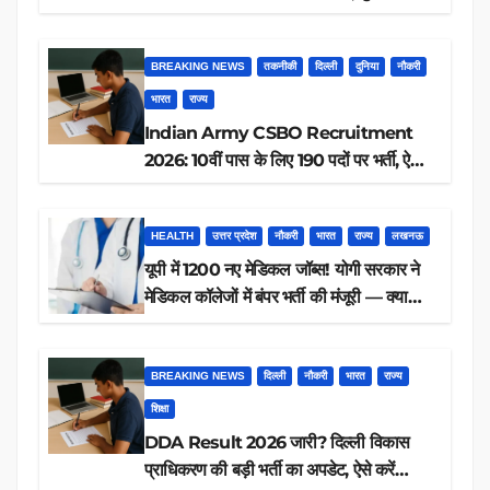
आवेदन, जानें पूरी डिटेल
BREAKING NEWS
तकनीकी
दिल्ली
दुनिया
नौकरी
भारत
राज्य
Indian Army CSBO Recruitment
2026: 10वीं पास के लिए 190 पदों पर भर्ती, ऐसे
करें आवेदन
HEALTH
उत्तर प्रदेश
नौकरी
भारत
राज्य
लखनऊ
यूपी में 1200 नए मेडिकल जॉब्स! योगी सरकार ने
मेडिकल कॉलेजों में बंपर भर्ती की मंजूरी — क्या
आप पात्र हैं?
BREAKING NEWS
दिल्ली
नौकरी
भारत
राज्य
शिक्षा
DDA Result 2026 जारी? दिल्ली विकास
प्राधिकरण की बड़ी भर्ती का अपडेट, ऐसे करें