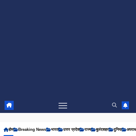
होम
Breaking News
भारत
उत्तर प्रदेश
राज्य
बुलंदशहर
दुनिया
अपरा