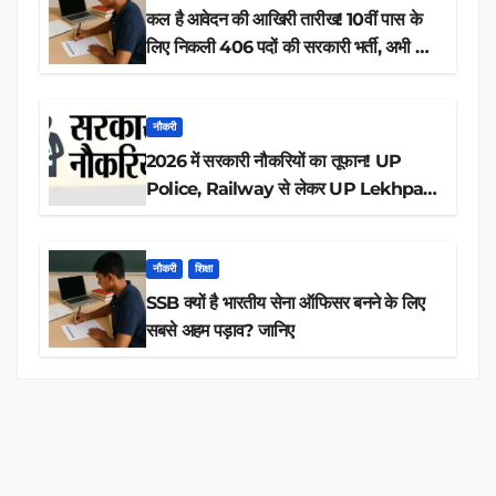
कल है आवेदन की आखिरी तारीख! 10वीं पास के
लिए निकली 406 पदों की सरकारी भर्ती, अभी करें
आवेदन
नौकरी
2026 में सरकारी नौकरियों का तूफान! UP
Police, Railway से लेकर UP Lekhpal
तक 84,000+ पदों के लिए drive शुरू
नौकरी
शिक्षा
SSB क्यों है भारतीय सेना ऑफिसर बनने के लिए
सबसे अहम पड़ाव? जानिए