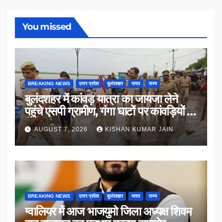
You missed
BREAKING NEWS
उत्तर प्रदेश
बुलंदशहर
भारत
राज्य
बुलंदशहर में कांवड़ यात्रा का जायजा लेने
पहुंचे एसपी ग्रामीण, गंगा घाटों पर कांवड़ियों से
किया संवाद
AUGUST 7, 2026
KISHAN KUMAR JAIN
BREAKING NEWS
उत्तर प्रदेश
बुलंदशहर
भारत
राज्य
ग्वालियर में आज भाजयुमो जिला अध्यक्ष शिवम