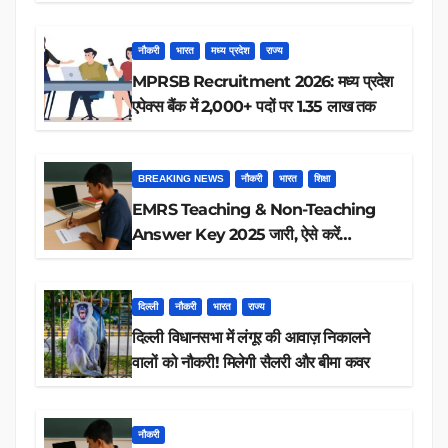
रिजल्ट चेक
नौकरी
भारत
मध्य प्रदेश
राज्य
MPRSB Recruitment 2026: मध्य प्रदेश
एपेक्स बैंक में 2,000+ पदों पर 1.35 लाख तक
BREAKING NEWS
नौकरी
भारत
शिक्षा
EMRS Teaching & Non-Teaching
Answer Key 2025 जारी, ऐसे करें
डाउनलोड
दिल्ली
नौकरी
भारत
राज्य
दिल्ली विधानसभा में लंगूर की आवाज़ निकालने
वालों को नौकरी! मिलेगी सैलरी और बीमा कवर
नौकरी