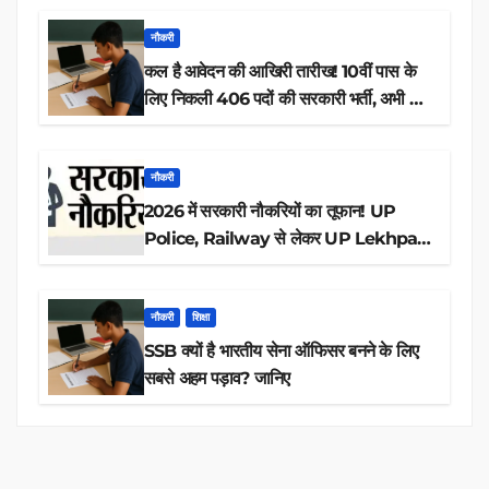
नौकरी
कल है आवेदन की आखिरी तारीख! 10वीं पास के
लिए निकली 406 पदों की सरकारी भर्ती, अभी करें
आवेदन
नौकरी
2026 में सरकारी नौकरियों का तूफान! UP
Police, Railway से लेकर UP Lekhpal
तक 84,000+ पदों के लिए drive शुरू
नौकरी
शिक्षा
SSB क्यों है भारतीय सेना ऑफिसर बनने के लिए
सबसे अहम पड़ाव? जानिए