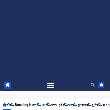
होम
Breaking News
भारत
उत्तर प्रदेश
राज्य
बुलंदशहर
दुनिया
अपरा