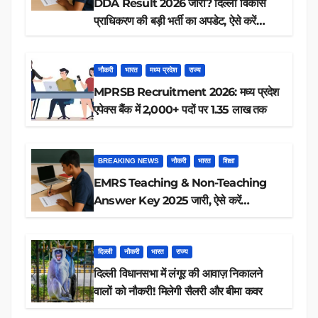
DDA Result 2026 जारी? दिल्ली विकास
प्राधिकरण की बड़ी भर्ती का अपडेट, ऐसे करें
रिजल्ट चेक
नौकरी
भारत
मध्य प्रदेश
राज्य
MPRSB Recruitment 2026: मध्य प्रदेश
एपेक्स बैंक में 2,000+ पदों पर 1.35 लाख तक
BREAKING NEWS
नौकरी
भारत
शिक्षा
EMRS Teaching & Non-Teaching
Answer Key 2025 जारी, ऐसे करें
डाउनलोड
दिल्ली
नौकरी
भारत
राज्य
दिल्ली विधानसभा में लंगूर की आवाज़ निकालने
वालों को नौकरी! मिलेगी सैलरी और बीमा कवर