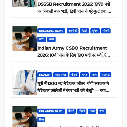
DSSSB Recruitment 2026: 1979 पदों
पर निकली बंपर भर्ती, 12वीं पास से ग्रेजुएट तक करें
आवेदन, जानें पूरी डिटेल
BREAKING NEWS
तकनीकी
दिल्ली
दुनिया
नौकरी
भारत
राज्य
Indian Army CSBO Recruitment
2026: 10वीं पास के लिए 190 पदों पर भर्ती, ऐसे
करें आवेदन
HEALTH
उत्तर प्रदेश
नौकरी
भारत
राज्य
लखनऊ
यूपी में 1200 नए मेडिकल जॉब्स! योगी सरकार ने
मेडिकल कॉलेजों में बंपर भर्ती की मंजूरी — क्या
आप पात्र हैं?
BREAKING NEWS
दिल्ली
नौकरी
भारत
राज्य
शिक्षा