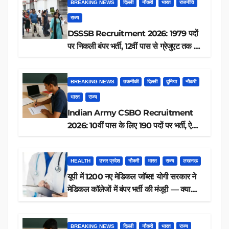
BREAKING NEWS
दिल्ली
नौकरी
भारत
राजनीति
राज्य
DSSSB Recruitment 2026: 1979 पदों
पर निकली बंपर भर्ती, 12वीं पास से ग्रेजुएट तक करें
आवेदन, जानें पूरी डिटेल
BREAKING NEWS
तकनीकी
दिल्ली
दुनिया
नौकरी
भारत
राज्य
Indian Army CSBO Recruitment
2026: 10वीं पास के लिए 190 पदों पर भर्ती, ऐसे
करें आवेदन
HEALTH
उत्तर प्रदेश
नौकरी
भारत
राज्य
लखनऊ
यूपी में 1200 नए मेडिकल जॉब्स! योगी सरकार ने
मेडिकल कॉलेजों में बंपर भर्ती की मंजूरी — क्या
आप पात्र हैं?
BREAKING NEWS
दिल्ली
नौकरी
भारत
राज्य