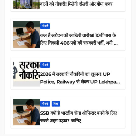
वालों को नौकरी! मिलेगी सैलरी और बीमा कवर
नौकरी
कल है आवेदन की आखिरी तारीख! 10वीं पास के
लिए निकली 406 पदों की सरकारी भर्ती, अभी करें
आवेदन
नौकरी
2026 में सरकारी नौकरियों का तूफान! UP
Police, Railway से लेकर UP Lekhpal
तक 84,000+ पदों के लिए drive शुरू
नौकरी
शिक्षा
SSB क्यों है भारतीय सेना ऑफिसर बनने के लिए
सबसे अहम पड़ाव? जानिए