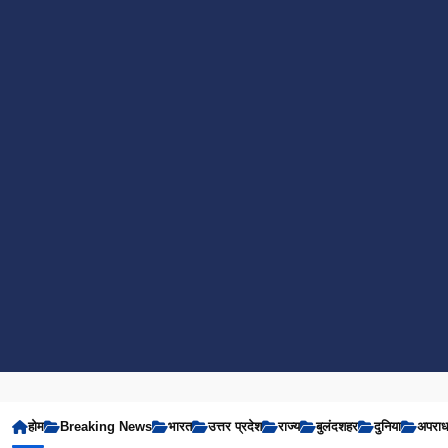
होम
Breaking News
भारत
उत्तर प्रदेश
राज्य
बुलंदशहर
दुनिया
अपरा