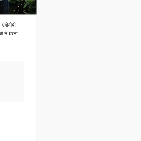
। एबीवीपी
ाओ ने धरना