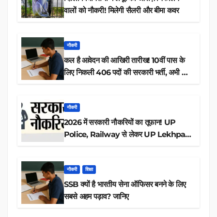
वालों को नौकरी! मिलेगी सैलरी और बीमा कवर
नौकरी
कल है आवेदन की आखिरी तारीख! 10वीं पास के
लिए निकली 406 पदों की सरकारी भर्ती, अभी करें
आवेदन
नौकरी
2026 में सरकारी नौकरियों का तूफान! UP
Police, Railway से लेकर UP Lekhpal
तक 84,000+ पदों के लिए drive शुरू
नौकरी
शिक्षा
SSB क्यों है भारतीय सेना ऑफिसर बनने के लिए
सबसे अहम पड़ाव? जानिए