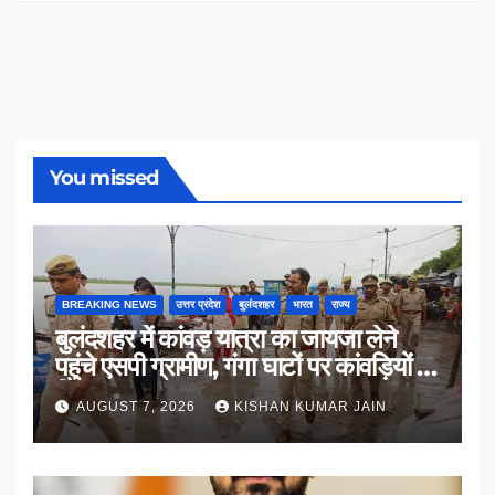
You missed
BREAKING NEWS
उत्तर प्रदेश
बुलंदशहर
भारत
राज्य
बुलंदशहर में कांवड़ यात्रा का जायजा लेने
पहुंचे एसपी ग्रामीण, गंगा घाटों पर कांवड़ियों से
किया संवाद
AUGUST 7, 2026
KISHAN KUMAR JAIN