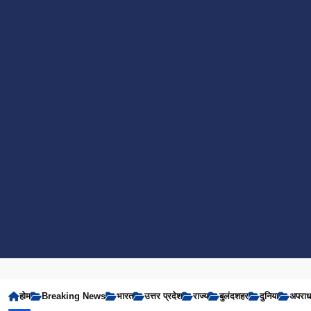
होम
Breaking News
भारत
उत्तर प्रदेश
राज्य
बुलंदशहर
दुनिया
अपरा