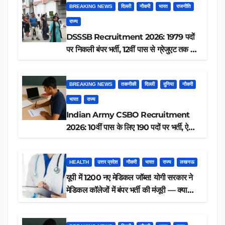
BREAKING NEWS
दिल्ली
नौकरी
भारत
राजनीति
राज्य
DSSSB Recruitment 2026: 1979 पदों
पर निकली बंपर भर्ती, 12वीं पास से ग्रेजुएट तक करें
आवेदन, जानें पूरी डिटेल
BREAKING NEWS
तकनीकी
दिल्ली
दुनिया
नौकरी
भारत
राज्य
Indian Army CSBO Recruitment
2026: 10वीं पास के लिए 190 पदों पर भर्ती, ऐसे
करें आवेदन
HEALTH
उत्तर प्रदेश
नौकरी
भारत
राज्य
लखनऊ
यूपी में 1200 नए मेडिकल जॉब्स! योगी सरकार ने
मेडिकल कॉलेजों में बंपर भर्ती की मंजूरी — क्या
आप पात्र हैं?